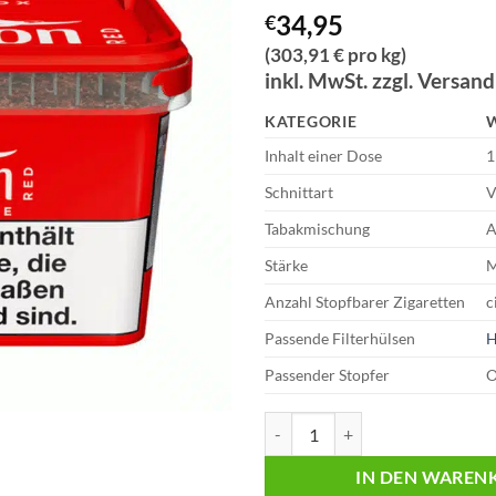
34,95
€
(303,91 € pro kg)
inkl. MwSt. zzgl. Versan
KATEGORIE
Inhalt einer Dose
1
Schnittart
V
Tabakmischung
A
Stärke
M
Anzahl Stopfbarer Zigaretten
c
Passende Filterhülsen
H
Passender Stopfer
O
Winston Red Mega-Box 34,95 Eur
IN DEN WAREN