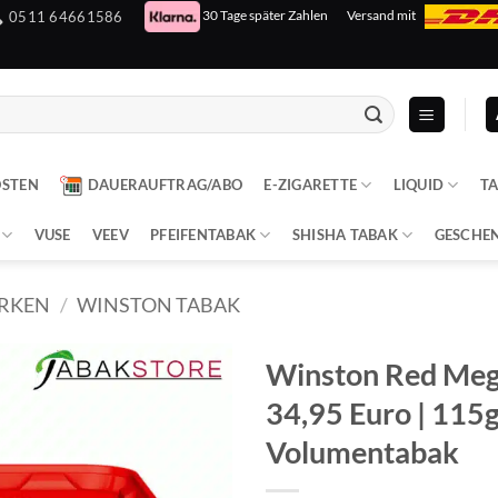
30 Tage später Zahlen
Versand mit
0511 64661586
OSTEN
DAUERAUFTRAG/ABO
E-ZIGARETTE
LIQUID
T
VUSE
VEEV
PFEIFENTABAK
SHISHA TABAK
GESCHE
RKEN
/
WINSTON TABAK
Winston Red Me
34,95 Euro | 115
Volumentabak