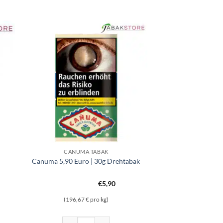
CANUMA TABAK
Canuma 5,90 Euro | 30g Drehtabak
€
5,90
(196,67 € pro kg)
| 160g Pfeifentabak Menge
Canuma 5,90 Euro | 30g Drehtabak Menge