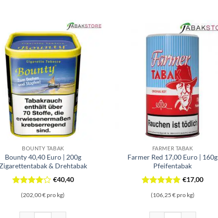
BOUNTY TABAK
FARMER TABAK
Bounty 40,40 Euro | 200g
Farmer Red 17,00 Euro | 160g
Zigarettentabak & Drehtabak
Pfeifentabak
€
40,40
€
17,00
Bewertet
Bewertet
(202,00 € pro kg)
(106,25 € pro kg)
mit
4
mit
5
von
von 5
5
 Menge
Bounty 40,40 Euro | 200g Zigarettentabak & Drehtabak Menge
Farmer Red 17,00 Euro 