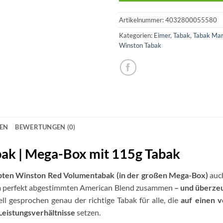
Artikelnummer:
4032800055580
Kategorien:
Eimer
,
Tabak
,
Tabak Ma
Winston Tabak
NEN
BEWERTUNGEN (0)
ak | Mega-Box mit 115g Tabak
bten Winston Red Volumentabak (in der großen Mega-Box)
auc
inem perfekt abgestimmten American Blend zusammen
– und überze
l gesprochen genau der richtige Tabak für alle, die
auf einen 
Leistungsverhältnisse
setzen.