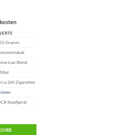
dkosten
WERTE
15 Gramm
olumentabak
merican Blend
ittel
irca 260 Zigaretten
ülsen
CB Stopfgerät
o | 115g Volumentabak Menge
KORB