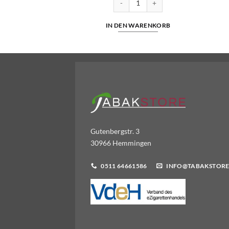
WARENKORB
IN DEN WARENKORB
Gutenbergstr. 3
30966 Hemmingen
0511 64661586
INFO@TABAKSTORE