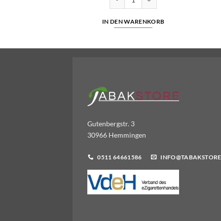
WARENKORB
IN DEN WARENKORB
Gutenbergstr. 3
30966 Hemmingen
0511 64661586
INFO@TABAKSTORE