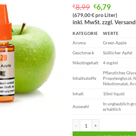
Ursprünglich
Aktuell
8,99
6,79
€
€
Preis
Preis
(679,00 € pro Liter)
war:
ist:
inkl. MwSt. zzgl. Versan
€8,99
€6,79.
KATEGORIE
WERTE
Aroma
Green Apple
Geschmack
Süßlicher Apfel
Nikotingehalt
4 mg/ml
Pflanzliches Glyc
Inhaltsstoffe
Propylenglycol, 
Nikotinmalat, A
Inhalt
10ml liquid
In unglaublich g
Auswahl
erhältlich
ZAZO Classics – Green Apple – L