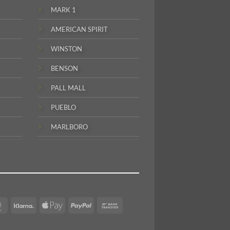
MARK 1
AMERICAN SPIRIT
WINSTON
BENSON
PALL MALL
PUEBLO
MARLBORO
MasterCard
Klarna
Apple
PayPal
Bank
Pay
Transfer