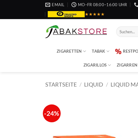
Zum
EMAIL
MO–FR 08:00–16:00 UHR
Inhalt
★★★★★
springen
Suche
nach:
ZIGARETTEN
TABAK
RESTP
ZIGARILLOS
ZIGARREN
STARTSEITE
/
LIQUID
/
LIQUID M
-24%