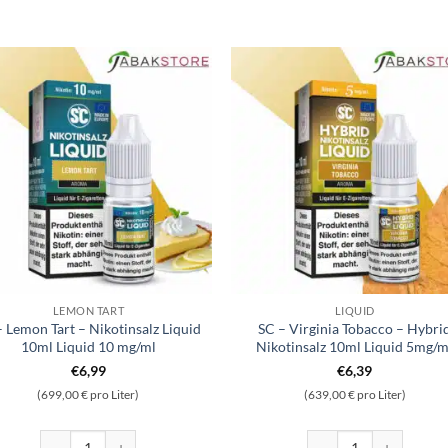
LEMON TART
LIQUID
– Lemon Tart – Nikotinsalz Liquid
SC – Virginia Tobacco – Hybri
10ml Liquid 10 mg/ml
Nikotinsalz 10ml Liquid 5mg/m
€
6,99
€
6,39
(699,00 € pro Liter)
(639,00 € pro Liter)
alz 10ml Liquid 5mg/ml Menge
SC - Lemon Tart - Nikotinsalz Liquid 10ml Liquid 10 mg/ml Menge
SC - Virginia Tobacco -