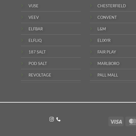
VUSE
CHESTERFIELD
VEEV
CONVENT
ELFBAR
L&M
ELFLIQ
ELIXYR
187 SALT
FAIR PLAY
POD SALT
MARLBORO
REVOLTAGE
PALL MALL
Visa