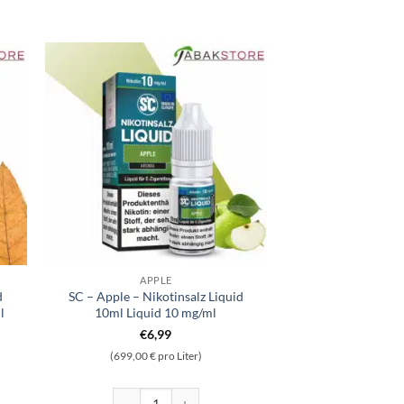
APPLE
d
SC – Apple – Nikotinsalz Liquid
l
10ml Liquid 10 mg/ml
€
6,99
(699,00 € pro Liter)
 Hybrid Nikotinsalz 10ml Liquid 5mg/ml Menge
SC - Apple - Nikotinsalz Liquid 10ml Liquid 10 mg/ml 