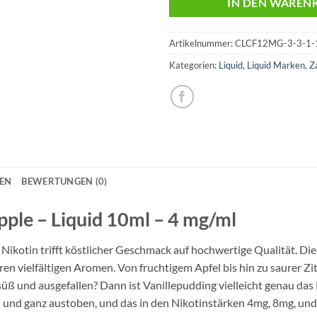
IN DEN WAREN
Artikelnummer:
CLCF12MG-3-3-1-
Kategorien:
Liquid
,
Liquid Marken
,
Z
NEN
BEWERTUNGEN (0)
ple – Liquid 10ml – 4 mg/ml
ikotin trifft köstlicher Geschmack auf hochwertige Qualität. Die
n vielfältigen Aromen. Von fruchtigem Apfel bis hin zu saurer Zi
üß und ausgefallen? Dann ist Vanillepudding vielleicht genau das
und ganz austoben, und das in den Nikotinstärken 4mg, 8mg, un