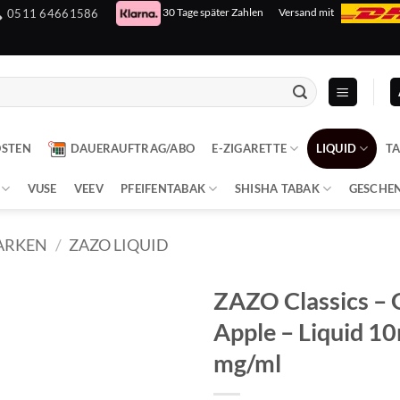
30 Tage später Zahlen
Versand mit
0511 64661586
OSTEN
DAUERAUFTRAG/ABO
E-ZIGARETTE
LIQUID
T
VUSE
VEEV
PFEIFENTABAK
SHISHA TABAK
GESCHE
ARKEN
/
ZAZO LIQUID
ZAZO Classics – 
Apple – Liquid 10
mg/ml