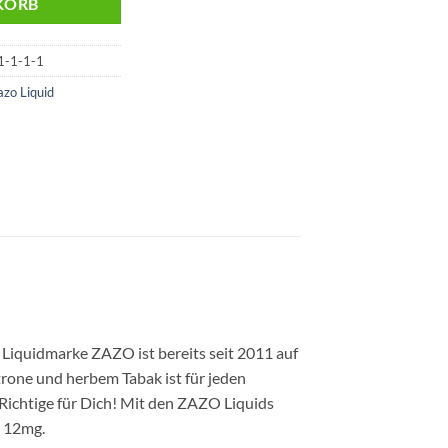
KORB
1-1-1-1
azo Liquid
 Liquidmarke ZAZO ist bereits seit 2011 auf
trone und herbem Tabak ist für jeden
 Richtige für Dich! Mit den ZAZO Liquids
d 12mg.