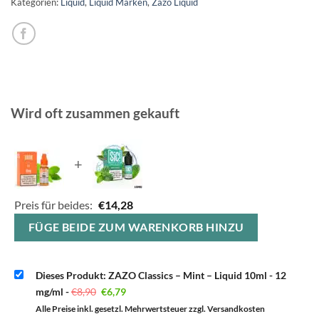
Kategorien:
Liquid
,
Liquid Marken
,
Zazo Liquid
Wird oft zusammen gekauft
+
Preis für beides:
€
14,28
FÜGE BEIDE ZUM WARENKORB HINZU
Dieses Produkt: ZAZO Classics – Mint – Liquid 10ml - 12
Ursprünglicher
Aktueller
mg/ml
-
€
8,90
€
6,79
Preis
Preis
war:
ist:
Alle Preise inkl. gesetzl. Mehrwertsteuer zzgl. Versandkosten
€8,90
€6,79.