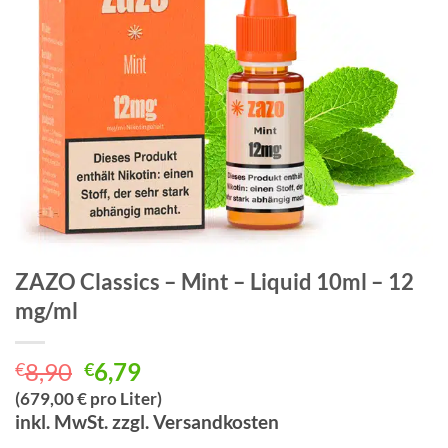
ZAZO Classics – Mint – Liquid 10ml – 12
mg/ml
Ursprünglicher
Aktueller
8,90
6,79
€
€
Preis
Preis
(679,00 € pro Liter)
war:
ist:
inkl. MwSt. zzgl. Versandkosten
€8,90
€6,79.