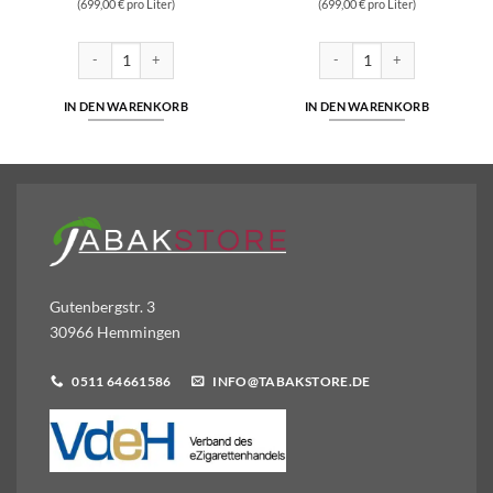
(699,00 € pro Liter)
(699,00 € pro Liter)
lz Liquid 10ml Liquid 10 mg/ml Menge
SC - Berry Mix - Nikotinsalz Liquid 10ml Liquid 10 mg/ml Menge
SC - Fruit Mix Soda - Nikotin
IN DEN WARENKORB
IN DEN WARENKORB
Gutenbergstr. 3
30966 Hemmingen
0511 64661586
INFO@TABAKSTORE.DE