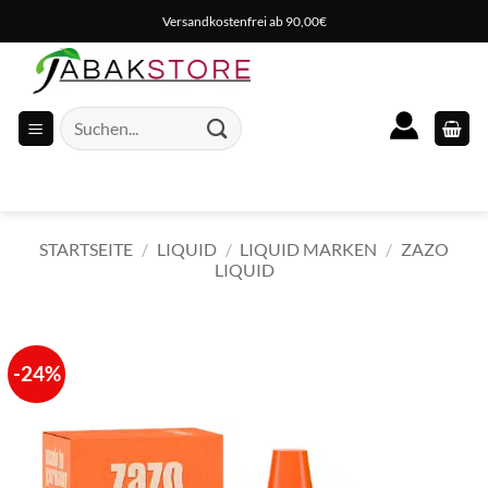
Zum
Versandkostenfrei ab 90,00€
Inhalt
springen
Suche
nach:
STARTSEITE
/
LIQUID
/
LIQUID MARKEN
/
ZAZO
LIQUID
-24%