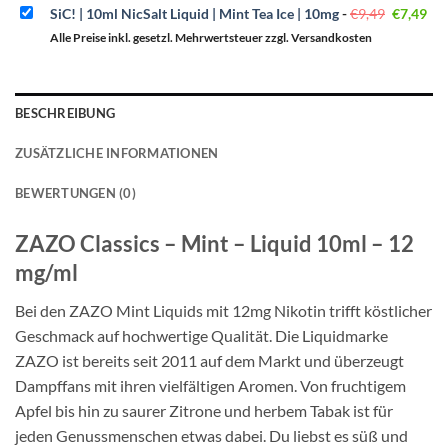
Ursprüng
Akt
SiC! | 10ml NicSalt Liquid | Mint Tea Ice | 10mg
-
€
9,49
€
7,49
Preis
Pre
war:
ist:
Alle Preise inkl. gesetzl. Mehrwertsteuer zzgl. Versandkosten
€9,49
€7,
BESCHREIBUNG
ZUSÄTZLICHE INFORMATIONEN
BEWERTUNGEN (0)
ZAZO Classics – Mint – Liquid 10ml – 12
mg/ml
Bei den ZAZO Mint Liquids mit 12mg Nikotin trifft köstlicher
Geschmack auf hochwertige Qualität. Die Liquidmarke
ZAZO ist bereits seit 2011 auf dem Markt und überzeugt
Dampffans mit ihren vielfältigen Aromen. Von fruchtigem
Apfel bis hin zu saurer Zitrone und herbem Tabak ist für
jeden Genussmenschen etwas dabei. Du liebst es süß und