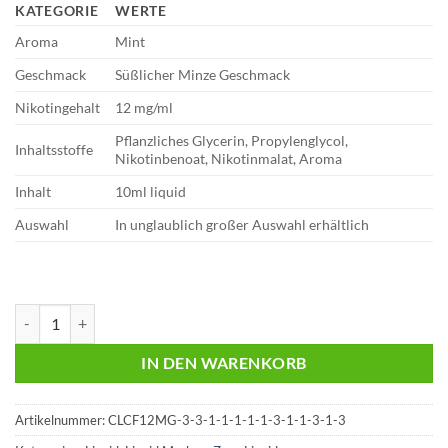
KATEGORIE
WERTE
Aroma
Mint
Geschmack
Süßlicher Minze Geschmack
Nikotingehalt
12 mg/ml
Pflanzliches Glycerin, Propylenglycol,
Inhaltsstoffe
Nikotinbenoat, Nikotinmalat, Aroma
Inhalt
10ml liquid
Auswahl
In unglaublich großer Auswahl erhältlich
ZAZO Classics – Mint – Liquid 10ml - 12 mg/ml Menge
IN DEN WARENKORB
Artikelnummer:
CLCF12MG-3-3-1-1-1-1-1-3-1-1-3-1-3