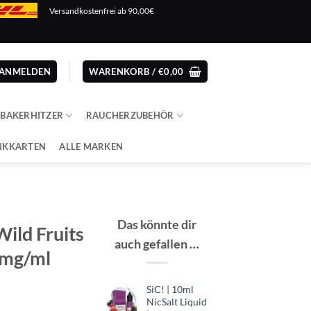
Versandkostenfrei ab 90,00€
ANMELDEN
WARENKORB /
€
0,00
ABAKERHITZER
RAUCHERZUBEHÖR
NKKARTEN
ALLE MARKEN
Das könnte dir
ild Fruits
auch gefallen …
 mg/ml
SiC! | 10ml
er
er
NicSalt Liquid