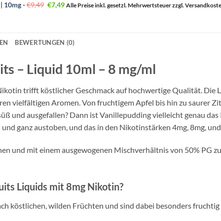
war:
ist:
Ursprünglicher
Aktueller
e | 10mg
-
€
9,49
€
7,49
Alle Preise inkl. gesetzl. Mehrwertsteuer zzgl. Versandkost
€8,90
€6,79.
Preis
Preis
war:
ist:
€9,49
€7,49.
NEN
BEWERTUNGEN (0)
its – Liquid 10ml – 8 mg/ml
kotin trifft köstlicher Geschmack auf hochwertige Qualität. Die 
n vielfältigen Aromen. Von fruchtigem Apfel bis hin zu saurer Zi
üß und ausgefallen? Dann ist Vanillepudding vielleicht genau das
und ganz austoben, und das in den Nikotinstärken 4mg, 8mg, un
en und mit einem ausgewogenen Mischverhältnis von 50% PG zu 5
ts Liquids mit 8mg Nikotin?
h köstlichen, wilden Früchten und sind dabei besonders fruchtig