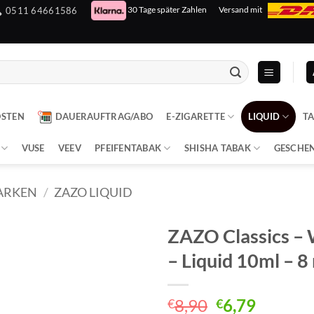
30 Tage später Zahlen
Versand mit
0511 64661586
OSTEN
DAUERAUFTRAG/ABO
E-ZIGARETTE
LIQUID
T
VUSE
VEEV
PFEIFENTABAK
SHISHA TABAK
GESCHE
ARKEN
/
ZAZO LIQUID
ZAZO Classics – W
– Liquid 10ml – 8
Ursprünglich
Aktuell
8,90
6,79
€
€