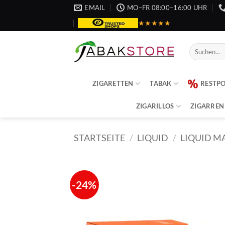
Zum
EMAIL
MO–FR 08:00–16:00 UHR
Inhalt
★★★★★
springen
Suche
nach:
ZIGARETTEN
TABAK
RESTP
ZIGARILLOS
ZIGARREN
STARTSEITE
/
LIQUID
/
LIQUID M
-24%