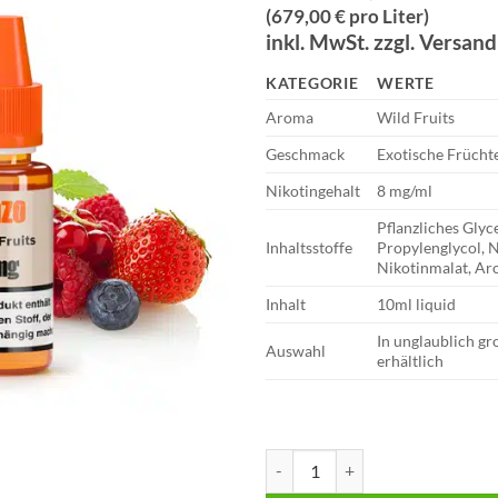
Preis
Preis
(679,00 € pro Liter)
war:
ist:
inkl. MwSt. zzgl. Versan
€8,90
€6,79.
KATEGORIE
WERTE
Aroma
Wild Fruits
Geschmack
Exotische Frücht
Nikotingehalt
8 mg/ml
Pflanzliches Glyc
Inhaltsstoffe
Propylenglycol, 
Nikotinmalat, A
Inhalt
10ml liquid
In unglaublich g
Auswahl
erhältlich
ZAZO Classics – Wild Fruits – Li