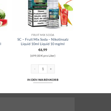
FRUIT MIX SODA
SC – Fruit Mix Soda – Nikotinsalz
l
Liquid 10ml Liquid 10 mg/ml
€
6,99
(699,00 € pro Liter)
id Nikotinsalz 10ml Liquid 5mg/ml Menge
SC - Fruit Mix Soda - Nikotinsalz Liquid 10ml Liquid 
IN DEN WARENKORB