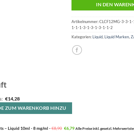
IN DEN WAREN
Artikelnummer:
CLCF12MG-3-3-1-1
1-1-1-3-1-3-1-3-1-1-2
Kategorien:
Liquid
,
Liquid Marken
,
Z
ft
s:
€
14,28
E BEIDE ZUM WARENKORB HINZU
Ursprünglicher
Aktueller
ts – Liquid 10ml - 8 mg/ml
-
€
8,90
€
6,79
Alle Preise inkl. gesetzl. Mehrwertst
Preis
Preis