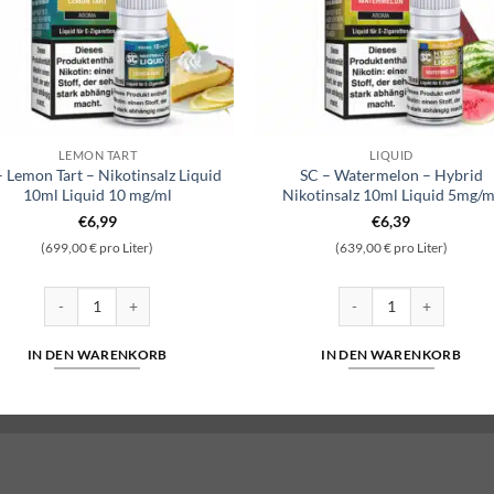
LEMON TART
LIQUID
– Lemon Tart – Nikotinsalz Liquid
SC – Watermelon – Hybrid
10ml Liquid 10 mg/ml
Nikotinsalz 10ml Liquid 5mg/m
€
6,99
€
6,39
(699,00 € pro Liter)
(639,00 € pro Liter)
quid 10 mg/ml Menge
SC - Lemon Tart - Nikotinsalz Liquid 10ml Liquid 10 mg/ml Menge
SC - Watermelon - Hybr
IN DEN WARENKORB
IN DEN WARENKORB