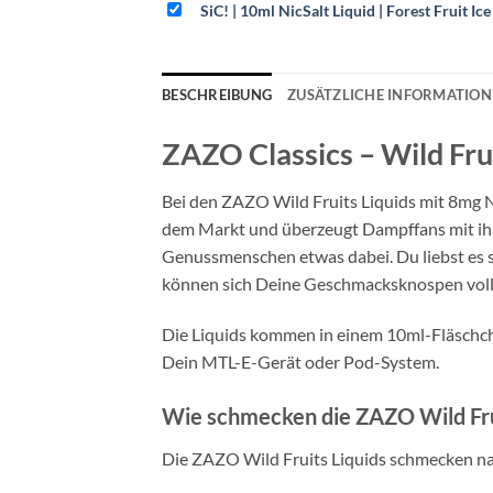
SiC! | 10ml NicSalt Liquid | Forest Fruit Ic
BESCHREIBUNG
ZUSÄTZLICHE INFORMATIO
ZAZO Classics – Wild Fru
Bei den ZAZO Wild Fruits Liquids mit 8mg Ni
dem Markt und überzeugt Dampffans mit ihre
Genussmenschen etwas dabei. Du liebst es s
können sich Deine Geschmacksknospen voll 
Die Liquids kommen in einem 10ml-Fläschch
Dein MTL-E-Gerät oder Pod-System.
Wie schmecken die ZAZO Wild Frui
Die ZAZO Wild Fruits Liquids schmecken nac