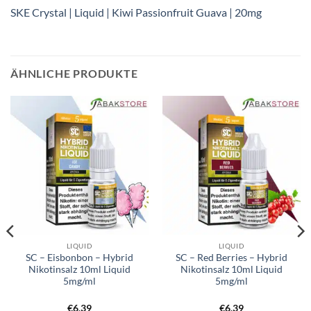
SKE Crystal | Liquid | Kiwi Passionfruit Guava | 20mg
ÄHNLICHE PRODUKTE
LIQUID
LIQUID
SC – Eisbonbon – Hybrid
SC – Red Berries – Hybrid
Nikotinsalz 10ml Liquid
Nikotinsalz 10ml Liquid
5mg/ml
5mg/ml
€
6,39
€
6,39