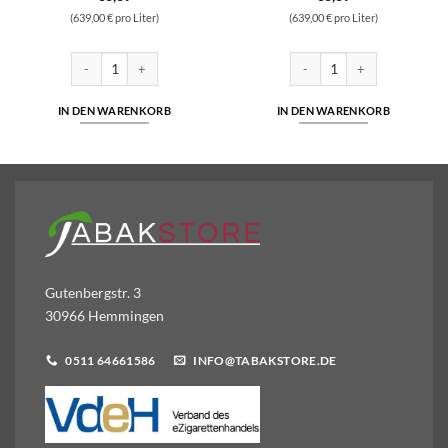
(639,00 € pro Liter)
(639,00 € pro Liter)
alz Liquid 10ml Liquid 10 mg/ml Menge
SC - Eisbonbon - Hybrid Nikotinsalz 10ml Liquid 5mg/ml Menge
SC - Red Berries - Hybrid Nik
IN DEN WARENKORB
IN DEN WARENKORB
Gutenbergstr. 3
30966 Hemmingen
0511 64661586
INFO@TABAKSTORE.DE