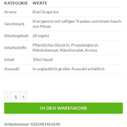
KATEGORIE
WERTE
Aroma
Kiwi Grape Ice
Kiwi gemixt mit saftigen Trauben und einem hauch
Geschmack
von Minze
Nikotingehalt
20 mg/ml
Pflanzliches Glycerin, Propylenglycol,
Inhaltsstoffe
Nikotinbenoat, Nikotinmalat, Aroma
Inhalt
10ml liquid
Auswahl
In unglaublich großer Auswahl erhältlich
ZAZO Intense – Kiwi Grape Ice – Liquid 10ml - 20 mg/ml Menge
IN DEN WARENKORB
Artikelnummer:
4262481461640