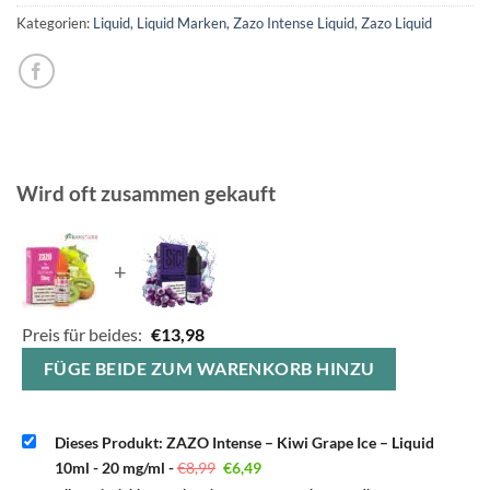
Kategorien:
Liquid
,
Liquid Marken
,
Zazo Intense Liquid
,
Zazo Liquid
Wird oft zusammen gekauft
+
Preis für beides:
€
13,98
FÜGE BEIDE ZUM WARENKORB HINZU
Dieses Produkt: ZAZO Intense – Kiwi Grape Ice – Liquid
Ursprünglicher
Aktueller
10ml - 20 mg/ml
-
€
8,99
€
6,49
Preis
Preis