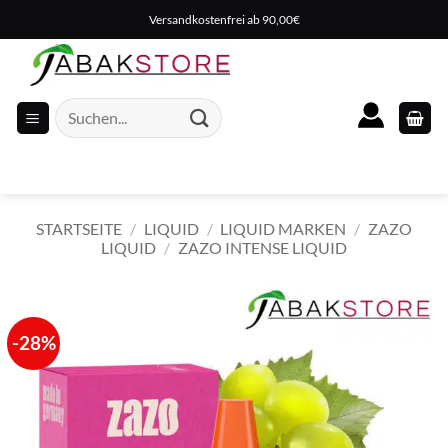
Zum
Versandkostenfrei ab 90,00€
Inhalt
springen
Suche
nach:
STARTSEITE
/
LIQUID
/
LIQUID MARKEN
/
ZAZO
LIQUID
/
ZAZO INTENSE LIQUID
-28%