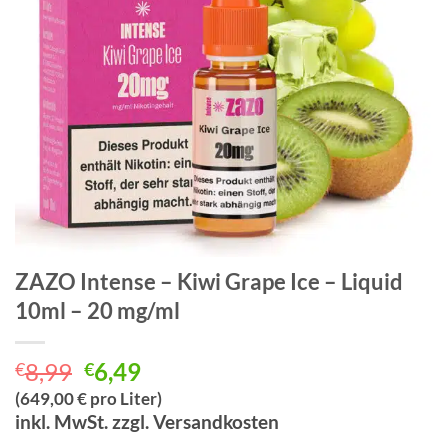
ZAZO Intense – Kiwi Grape Ice – Liquid
10ml – 20 mg/ml
Ursprünglicher
Aktueller
8,99
6,49
€
€
Preis
Preis
(649,00 € pro Liter)
war:
ist:
inkl. MwSt. zzgl. Versandkosten
€8,99
€6,49.