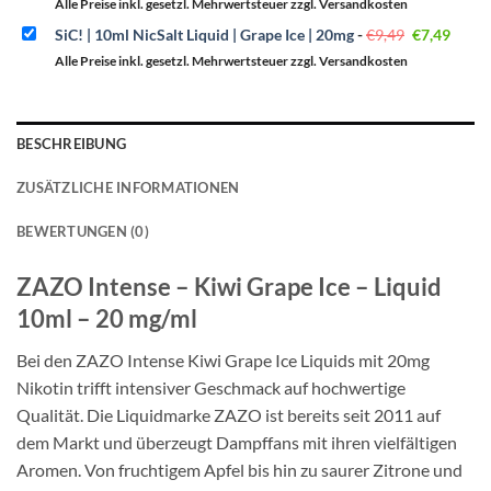
war:
ist:
Alle Preise inkl. gesetzl. Mehrwertsteuer zzgl. Versandkosten
€8,99
€6,49.
Ursprüngli
Aktue
SiC! | 10ml NicSalt Liquid | Grape Ice | 20mg
-
€
9,49
€
7,49
Preis
Preis
war:
ist:
Alle Preise inkl. gesetzl. Mehrwertsteuer zzgl. Versandkosten
€9,49
€7,49
BESCHREIBUNG
ZUSÄTZLICHE INFORMATIONEN
BEWERTUNGEN (0)
ZAZO Intense – Kiwi Grape Ice – Liquid
10ml – 20 mg/ml
Bei den ZAZO Intense Kiwi Grape Ice Liquids mit 20mg
Nikotin trifft intensiver Geschmack auf hochwertige
Qualität. Die Liquidmarke ZAZO ist bereits seit 2011 auf
dem Markt und überzeugt Dampffans mit ihren vielfältigen
Aromen. Von fruchtigem Apfel bis hin zu saurer Zitrone und