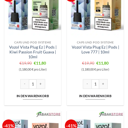
CAPS UND POD SYSTEME
CAPS UND POD SYSTEME
Vozol Vista Plug Ez | Pods |
Vozol Vista Plug Ez | Pods |
Kiwi Passion Fruit Guava |
Love 777 | 10ml
10ml
Ursprünglicher
Aktueller
Ursprünglicher
Aktueller
€
19,90
€
11,80
€
19,90
€
11,80
Preis
Preis
Preis
Preis
(1,180,00 € pro Liter)
(1,180,00 € pro Liter)
war:
ist:
war:
ist:
€19,90
€11,80.
€19,90
€11,80.
Vozol Vista Plug Ez | Pods | Kiwi Passion Fruit Guava | 10ml Menge
Vozol Vista Plug Ez | Pods | 
IN DEN WARENKORB
IN DEN WARENKORB
-41%
-41%