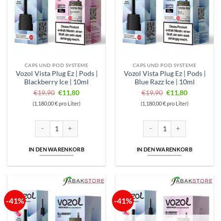
CAPS UND POD SYSTEME
CAPS UND POD SYSTEME
Vozol Vista Plug Ez | Pods |
Vozol Vista Plug Ez | Pods |
Blackberry Ice | 10ml
Blue Razz Ice | 10ml
Ursprünglicher
Aktueller
Ursprünglicher
Aktueller
€
19,90
€
11,80
€
19,90
€
11,80
Preis
Preis
Preis
Preis
(1,180,00 € pro Liter)
(1,180,00 € pro Liter)
war:
ist:
war:
ist:
€19,90
€11,80.
€19,90
€11,80.
Vozol Vista Plug Ez | Pods | Blackberry Ice | 10ml Menge
Vozol Vista Plug Ez | Pods | B
IN DEN WARENKORB
IN DEN WARENKORB
-41%
-41%