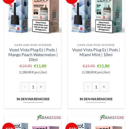
CAPS UND POD SYSTEME
CAPS UND POD SYSTEME
Vozol Vista Plug Ez | Pods |
Vozol Vista Plug Ez | Pods |
Mango Peach Watermelon |
Miami Mint | 10ml
10ml
Ursprünglicher
Aktueller
Ursprünglicher
Aktueller
€
19,90
€
11,80
€
19,90
€
11,80
Preis
Preis
Preis
Preis
(1,180,00 € pro Liter)
(1,180,00 € pro Liter)
war:
ist:
war:
ist:
€19,90
€11,80.
€19,90
€11,80.
Vozol Vista Plug Ez | Pods | Mango Peach Watermelon | 10ml Menge
Vozol Vista Plug Ez | Pods | 
IN DEN WARENKORB
IN DEN WARENKORB
-41%
-41%