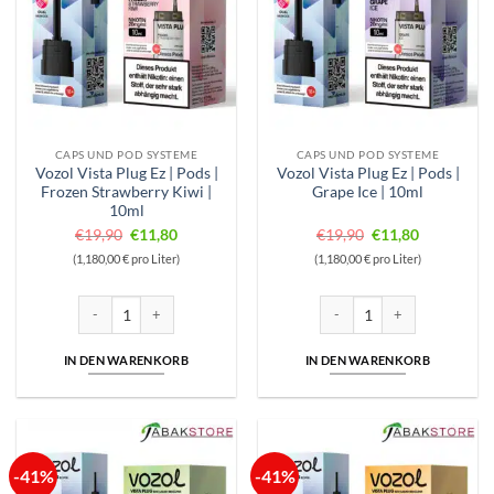
CAPS UND POD SYSTEME
CAPS UND POD SYSTEME
Vozol Vista Plug Ez | Pods |
Vozol Vista Plug Ez | Pods |
Frozen Strawberry Kiwi |
Grape Ice | 10ml
10ml
Ursprünglicher
Aktueller
Ursprünglicher
Aktueller
€
19,90
€
11,80
€
19,90
€
11,80
Preis
Preis
Preis
Preis
(1,180,00 € pro Liter)
(1,180,00 € pro Liter)
war:
ist:
war:
ist:
€19,90
€11,80.
€19,90
€11,80.
Vozol Vista Plug Ez | Pods | Frozen Strawberry Kiwi | 10ml Menge
Vozol Vista Plug Ez | Pods | G
IN DEN WARENKORB
IN DEN WARENKORB
-41%
-41%