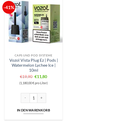
-41%
CAPS UND POD SYSTEME
Vozol Vista Plug Ez | Pods |
Watermelon Lychee Ice |
10ml
Ursprünglicher
Aktueller
€
19,90
€
11,80
Preis
Preis
(1,180,00 € pro Liter)
war:
ist:
€19,90
€11,80.
Vozol Vista Plug Ez | Pods | Watermelon Lychee Ice | 10ml Menge
IN DEN WARENKORB