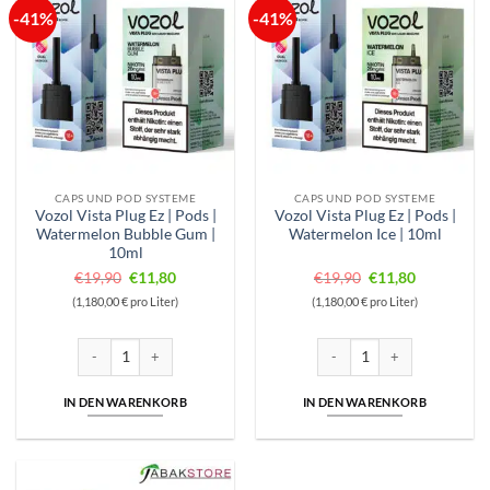
-41%
-41%
CAPS UND POD SYSTEME
CAPS UND POD SYSTEME
Vozol Vista Plug Ez | Pods |
Vozol Vista Plug Ez | Pods |
Watermelon Bubble Gum |
Watermelon Ice | 10ml
10ml
Ursprünglicher
Aktueller
Ursprünglicher
Aktueller
€
19,90
€
11,80
€
19,90
€
11,80
Preis
Preis
Preis
Preis
(1,180,00 € pro Liter)
(1,180,00 € pro Liter)
war:
ist:
war:
ist:
€19,90
€11,80.
€19,90
€11,80.
Vozol Vista Plug Ez | Pods | Watermelon Bubble Gum | 10ml Menge
Vozol Vista Plug Ez | Pods | 
IN DEN WARENKORB
IN DEN WARENKORB