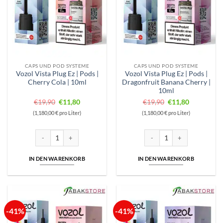
CAPS UND POD SYSTEME
CAPS UND POD SYSTEME
Vozol Vista Plug Ez | Pods |
Vozol Vista Plug Ez | Pods |
Cherry Cola | 10ml
Dragonfruit Banana Cherry |
10ml
Ursprünglicher
Aktueller
Ursprünglicher
Aktueller
€
19,90
€
11,80
€
19,90
€
11,80
Preis
Preis
Preis
Preis
(1,180,00 € pro Liter)
(1,180,00 € pro Liter)
war:
ist:
war:
ist:
€19,90
€11,80.
€19,90
€11,80.
Vozol Vista Plug Ez | Pods | Cherry Cola | 10ml Menge
Vozol Vista Plug Ez | Pods | 
IN DEN WARENKORB
IN DEN WARENKORB
-41%
-41%