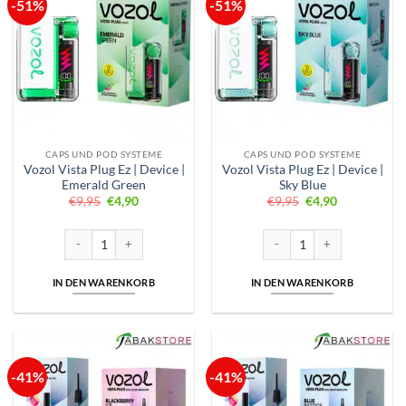
-51%
-51%
CAPS UND POD SYSTEME
CAPS UND POD SYSTEME
Vozol Vista Plug Ez | Device |
Vozol Vista Plug Ez | Device |
Emerald Green
Sky Blue
Ursprünglicher
Aktueller
Ursprünglicher
Aktueller
€
9,95
€
4,90
€
9,95
€
4,90
Preis
Preis
Preis
Preis
war:
ist:
war:
ist:
€9,95
€4,90.
€9,95
€4,90.
Vozol Vista Plug Ez | Device | Emerald Green Menge
Vozol Vista Plug Ez | Device |
IN DEN WARENKORB
IN DEN WARENKORB
-41%
-41%