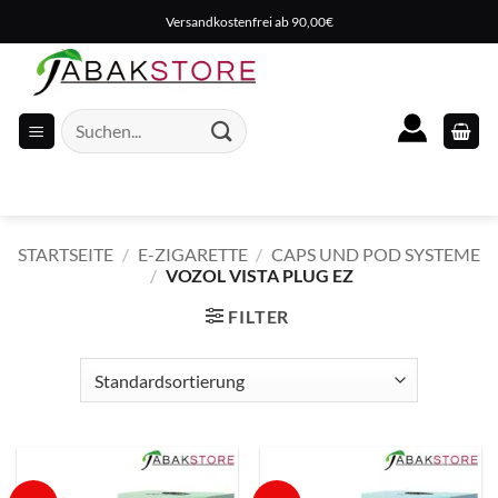
Zum
Versandkostenfrei ab 90,00€
Inhalt
springen
Suche
nach:
STARTSEITE
/
E-ZIGARETTE
/
CAPS UND POD SYSTEME
/
VOZOL VISTA PLUG EZ
FILTER