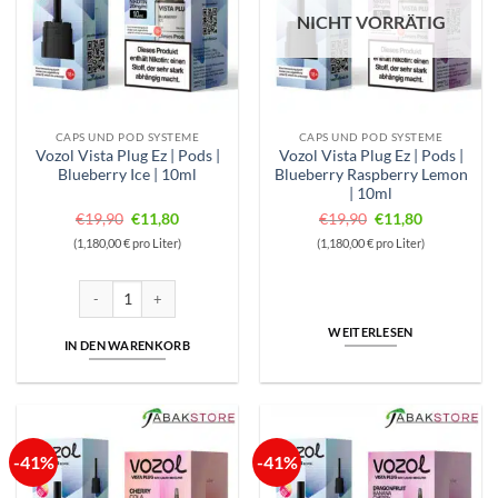
NICHT VORRÄTIG
CAPS UND POD SYSTEME
CAPS UND POD SYSTEME
Vozol Vista Plug Ez | Pods |
Vozol Vista Plug Ez | Pods |
Blueberry Ice | 10ml
Blueberry Raspberry Lemon
| 10ml
Ursprünglicher
Aktueller
Ursprünglicher
Aktueller
€
19,90
€
11,80
€
19,90
€
11,80
Preis
Preis
Preis
Preis
(1,180,00 € pro Liter)
(1,180,00 € pro Liter)
war:
ist:
war:
ist:
€19,90
€11,80.
€19,90
€11,80.
Vozol Vista Plug Ez | Pods | Blueberry Ice | 10ml Menge
WEITERLESEN
IN DEN WARENKORB
-41%
-41%