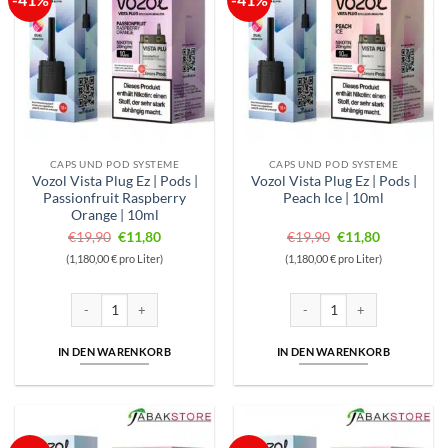
CAPS UND POD SYSTEME
CAPS UND POD SYSTEME
Vozol Vista Plug Ez | Pods |
Vozol Vista Plug Ez | Pods |
Passionfruit Raspberry
Peach Ice | 10ml
Orange | 10ml
Ursprünglicher
Aktueller
Ursprünglicher
Aktueller
€
19,90
€
11,80
€
19,90
€
11,80
Preis
Preis
Preis
Preis
(1,180,00 € pro Liter)
(1,180,00 € pro Liter)
war:
ist:
war:
ist:
€19,90
€11,80.
€19,90
€11,80.
Vozol Vista Plug Ez | Pods | Passionfruit Raspberry Orange | 10ml Meng
Vozol Vista Plug Ez | Pods | P
IN DEN WARENKORB
IN DEN WARENKORB