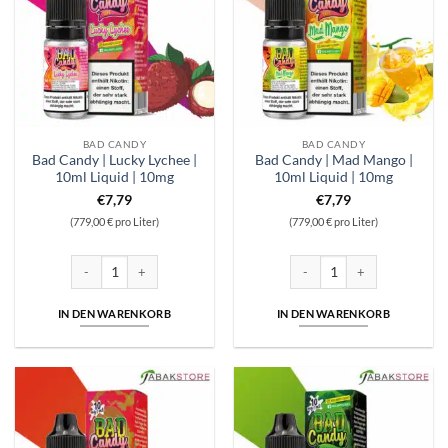
BAD CANDY
BAD CANDY
Bad Candy | Lucky Lychee |
Bad Candy | Mad Mango |
10ml Liquid | 10mg
10ml Liquid | 10mg
€
7,79
€
7,79
(779,00 € pro Liter)
(779,00 € pro Liter)
Bad Candy | Lucky Lychee | 10ml Liquid | 10mg Menge
Bad Candy | Mad Mango | 10m
IN DEN WARENKORB
IN DEN WARENKORB