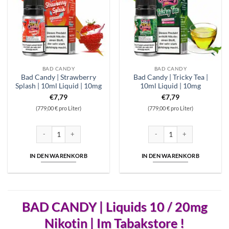
BAD CANDY
BAD CANDY
Bad Candy | Strawberry
Bad Candy | Tricky Tea |
Splash | 10ml Liquid | 10mg
10ml Liquid | 10mg
€
7,79
€
7,79
(779,00 € pro Liter)
(779,00 € pro Liter)
Bad Candy | Strawberry Splash | 10ml Liquid | 10mg Menge
Bad Candy | Tricky Tea | 10ml
IN DEN WARENKORB
IN DEN WARENKORB
BAD CANDY | Liquids 10 / 20mg
Nikotin | Im Tabakstore !