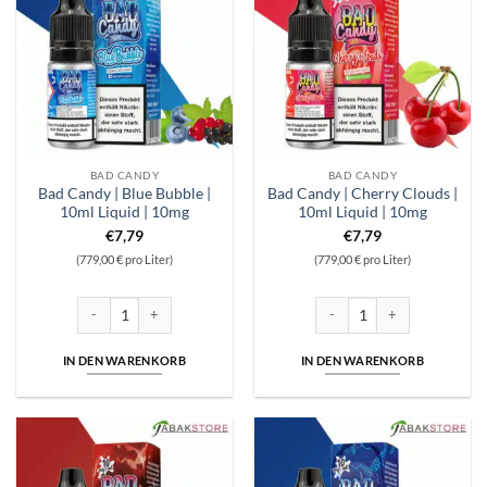
BAD CANDY
BAD CANDY
Bad Candy | Blue Bubble |
Bad Candy | Cherry Clouds |
10ml Liquid | 10mg
10ml Liquid | 10mg
€
7,79
€
7,79
(779,00 € pro Liter)
(779,00 € pro Liter)
Bad Candy | Blue Bubble | 10ml Liquid | 10mg Menge
Bad Candy | Cherry Clouds | 
IN DEN WARENKORB
IN DEN WARENKORB