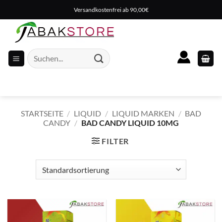
Zum
Versandkostenfrei ab 90,00€
Inhalt
springen
Suche
nach:
STARTSEITE
/
LIQUID
/
LIQUID MARKEN
/
BAD
CANDY
/
BAD CANDY LIQUID 10MG
FILTER