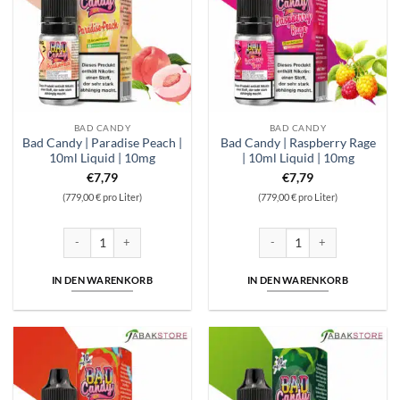
BAD CANDY
BAD CANDY
Bad Candy | Paradise Peach |
Bad Candy | Raspberry Rage
10ml Liquid | 10mg
| 10ml Liquid | 10mg
€
7,79
€
7,79
(779,00 € pro Liter)
(779,00 € pro Liter)
Bad Candy | Paradise Peach | 10ml Liquid | 10mg Menge
Bad Candy | Raspberry Rage |
IN DEN WARENKORB
IN DEN WARENKORB