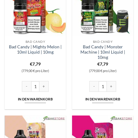
BAD CANDY
BAD CANDY
Bad Candy | Mighty Melon |
Bad Candy | Monster
10ml Liquid | 10mg
Machine | 10ml Liquid |
10mg
€
7,79
€
7,79
(779,00 € pro Liter)
(779,00 € pro Liter)
Bad Candy | Mighty Melon | 10ml Liquid | 10mg Menge
Bad Candy | Monster Machine 
IN DEN WARENKORB
IN DEN WARENKORB