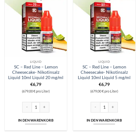
LIQUID
LIQUID
SC – Red Line – Lemon
SC – Red Line – Lemon
Cheesecake- Nikotinsalz
Cheesecake- Nikotinsalz
Liquid 10ml Liquid 20 mg/ml
Liquid 10ml Liquid 5 mg/ml
€
6,79
€
6,79
(679,00 € pro Liter)
(679,00 € pro Liter)
SC - Red Line - Lemon Cheesecake- Nikotinsalz Liquid 10ml Liquid 20 m
SC – Red Line – Lemon Cheese
IN DEN WARENKORB
IN DEN WARENKORB