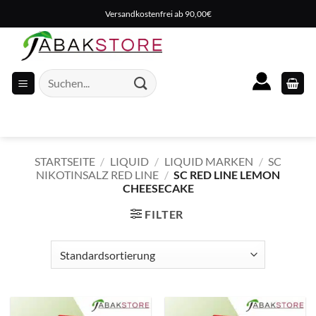
Zum
Versandkostenfrei ab 90,00€
Inhalt
springen
Suche
nach:
STARTSEITE
/
LIQUID
/
LIQUID MARKEN
/
SC
NIKOTINSALZ RED LINE
/
SC RED LINE LEMON
CHEESECAKE
FILTER