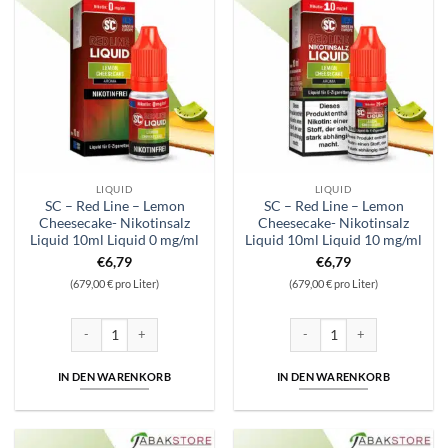
LIQUID
LIQUID
SC – Red Line – Lemon
SC – Red Line – Lemon
Cheesecake- Nikotinsalz
Cheesecake- Nikotinsalz
Liquid 10ml Liquid 0 mg/ml
Liquid 10ml Liquid 10 mg/ml
€
6,79
€
6,79
(679,00 € pro Liter)
(679,00 € pro Liter)
SC - Red Line - Lemon Cheesecake- Nikotinsalz Liquid 10ml Liquid 0 mg
SC - Red Line - Lemon Cheesec
IN DEN WARENKORB
IN DEN WARENKORB