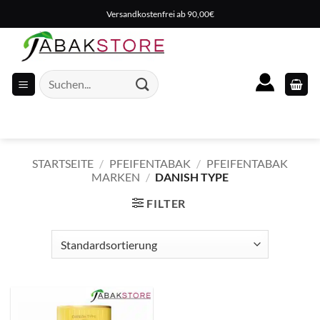
Zum
Versandkostenfrei ab 90,00€
Inhalt
springen
Suche
nach:
STARTSEITE
/
PFEIFENTABAK
/
PFEIFENTABAK
MARKEN
/
DANISH TYPE
FILTER