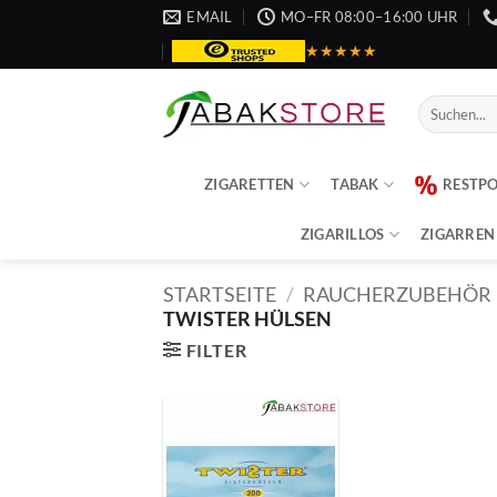
Zum
EMAIL
MO–FR 08:00–16:00 UHR
Inhalt
★★★★★
springen
Suche
nach:
ZIGARETTEN
TABAK
RESTP
ZIGARILLOS
ZIGARREN
STARTSEITE
/
RAUCHERZUBEHÖR
TWISTER HÜLSEN
FILTER