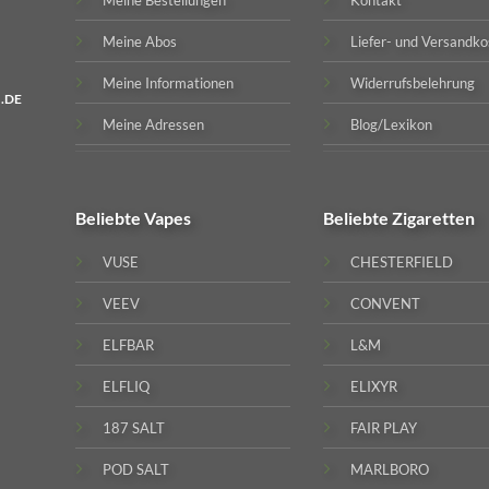
Meine Abos
Liefer- und Versandko
Meine Informationen
Widerrufsbelehrung
.DE
Meine Adressen
Blog/Lexikon
Beliebte
Vapes
Beliebte
Zigaretten
VUSE
CHESTERFIELD
VEEV
CONVENT
ELFBAR
L&M
ELFLIQ
ELIXYR
187 SALT
FAIR PLAY
POD SALT
MARLBORO