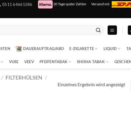
30 Tage später Zahlen
Versand mit
0511 64661586
OSTEN
DAUERAUFTRAG/ABO
E-ZIGARETTE
LIQUID
T
VUSE
VEEV
PFEIFENTABAK
SHISHA TABAK
GESCHE
/
FILTERHÜLSEN
/
Einzelnes Ergebnis wird angezeigt