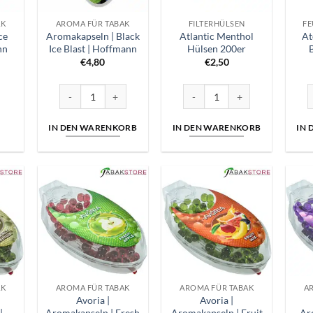
AK
AROMA FÜR TABAK
FILTERHÜLSEN
FE
ce
Aromakapseln | Black
Atlantic Menthol
At
nn
Ice Blast | Hoffmann
Hülsen 200er
€
4,80
€
2,50
e
Aromakapseln | Black Ice Blast | Hoffmann Menge
Atlantic Menthol Hülsen 200er
A
IN DEN WARENKORB
IN DEN WARENKORB
IN
AK
AROMA FÜR TABAK
AROMA FÜR TABAK
A
Avoria |
Avoria |
|
Aromakapseln | Fresh
Aromakapseln | Fruit
Ar