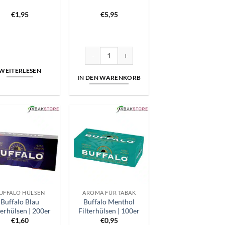
€
1,95
€
5,95
berry Menge
Benson und Hedges Stopfer Menge
WEITERLESEN
IN DEN WARENKORB
UFFALO HÜLSEN
AROMA FÜR TABAK
Buffalo Blau
Buffalo Menthol
terhülsen | 200er
Filterhülsen | 100er
€
1,60
€
0,95