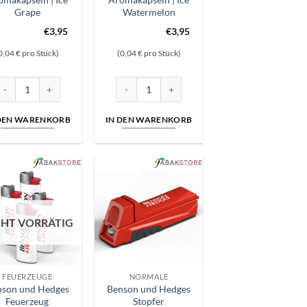
Grape
Watermelon
€
3,95
€
3,95
0,04 € pro Stück)
(0,04 € pro Stück)
Mix Menge
voria | Aromakapseln | Ice Grape Menge
Avoria | Aromakapseln | Ice Watermelon Menge
 DEN WARENKORB
IN DEN WARENKORB
CHT VORRÄTIG
FEUERZEUGE
NORMALE
nson und Hedges
Benson und Hedges
Feuerzeug
Stopfer