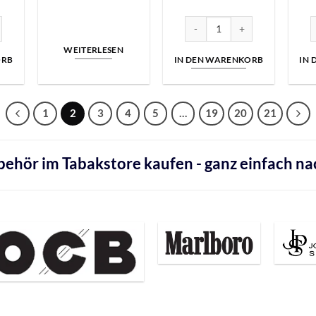
Preis
Preis
Preis
ist:
war:
ist:
9
€19,99.
€44,95
€29,99.
ge
| OCB Aktion Brown Paket Menge
Buffalo Blau Filterhülsen | 100
B
WEITERLESEN
ORB
IN DEN WARENKORB
IN
1
2
3
4
5
…
19
20
21
ehör im Tabakstore
kaufen - ganz einfach na