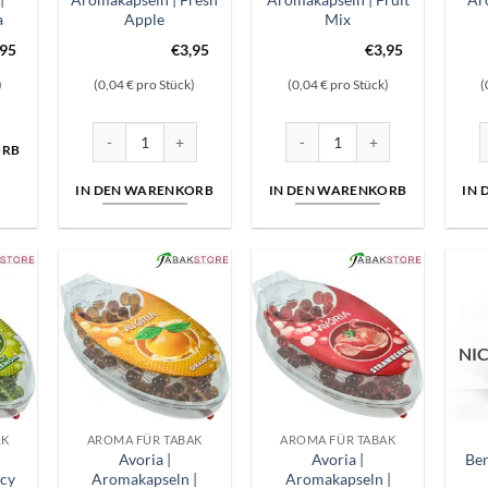
a
Apple
Mix
,95
€
3,95
€
3,95
)
(0,04 € pro Stück)
(0,04 € pro Stück)
(
Avoria | Aromakapseln | Fresh Apple Menge
Avoria | Aromakapseln | Fruit 
A
ORB
IN DEN WARENKORB
IN DEN WARENKORB
IN
NI
AK
AROMA FÜR TABAK
AROMA FÜR TABAK
Avoria |
Avoria |
Be
Icy
Aromakapseln |
Aromakapseln |