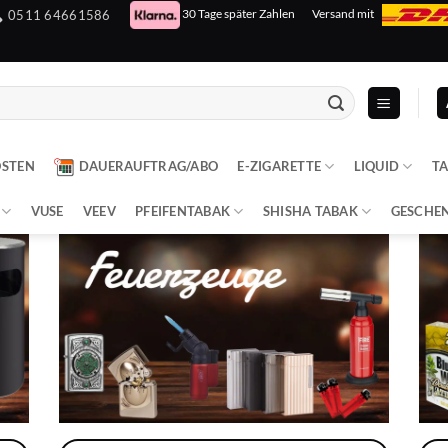
30 Tage später Zahlen
Versand mit
0511 64661586
OSTEN
DAUERAUFTRAG/ABO
E-ZIGARETTE
LIQUID
T
VUSE
VEEV
PFEIFENTABAK
SHISHA TABAK
GESCHE