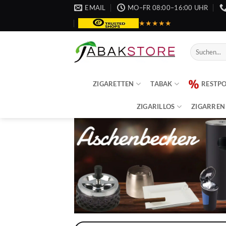
Zum
EMAIL
MO–FR 08:00–16:00 UHR
Inhalt
★★★★★
springen
Suche
nach:
ZIGARETTEN
TABAK
RESTP
ZIGARILLOS
ZIGARREN