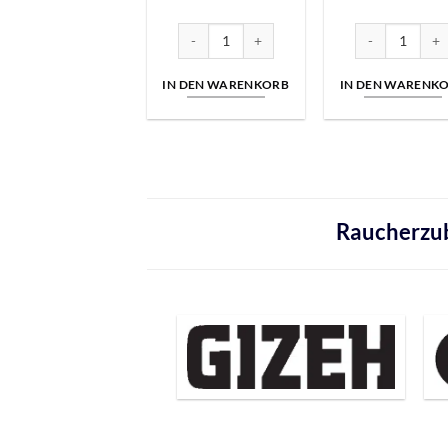
Preis
Preis
Preis
war:
ist:
war:
€29,99
€19,99.
€29,9
Black Highday | OCB Aktion Black Paket Men
Black Highday 
IN DEN WARENKORB
IN DEN WARENK
Raucherzub