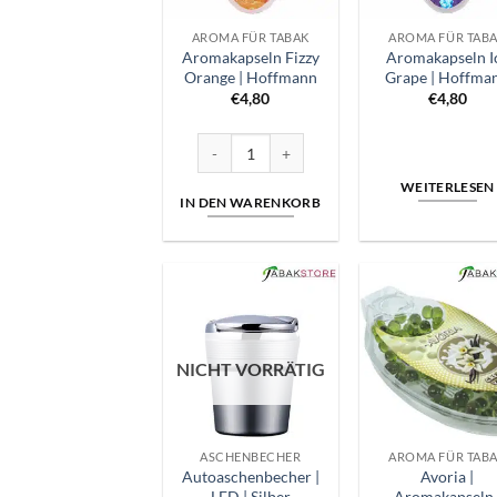
AROMA FÜR TABAK
AROMA FÜR TAB
Aromakapseln Fizzy
Aromakapseln I
Orange | Hoffmann
Grape | Hoffma
€
4,80
€
4,80
Aromakapseln Fizzy Orange | Hoffmann Meng
WEITERLESEN
IN DEN WARENKORB
NICHT VORRÄTIG
ASCHENBECHER
AROMA FÜR TAB
Autoaschenbecher |
Avoria |
LED | Silber
Aromakapseln 