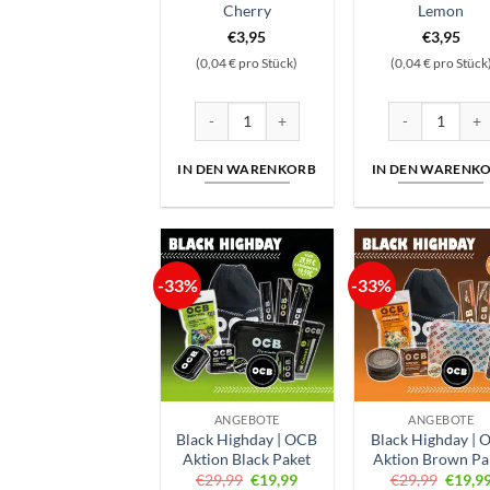
Cherry
Lemon
€
3,95
€
3,95
(0,04 € pro Stück)
(0,04 € pro Stück
Avoria | Aromakapseln | Iced Cherry Menge
Avoria | Aroma
IN DEN WARENKORB
IN DEN WARENK
-33%
-33%
ANGEBOTE
ANGEBOTE
Black Highday | OCB
Black Highday | 
Aktion Black Paket
Aktion Brown Pa
Ursprünglicher
Aktueller
Ursprü
€
29,99
€
19,99
€
29,99
€
19,9