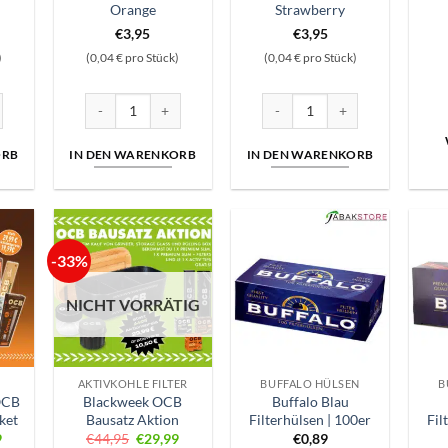
Orange
Strawberry
€
3,95
€
3,95
)
(0,04 € pro Stück)
(0,04 € pro Stück)
kapseln | Icy Lemon Menge
Avoria | Aromakapseln | Orange Menge
Avoria | Aromakapseln | Straw
ORB
IN DEN WARENKORB
IN DEN WARENKORB
-33%
NICHT VORRÄTIG
AKTIVKOHLE FILTER
BUFFALO HÜLSEN
B
OCB
Blackweek OCB
Buffalo Blau
ket
Bausatz Aktion
Filterhülsen | 100er
Fil
nglicher
Aktueller
Ursprünglicher
Aktueller
9
€
44,95
€
29,99
€
0,89