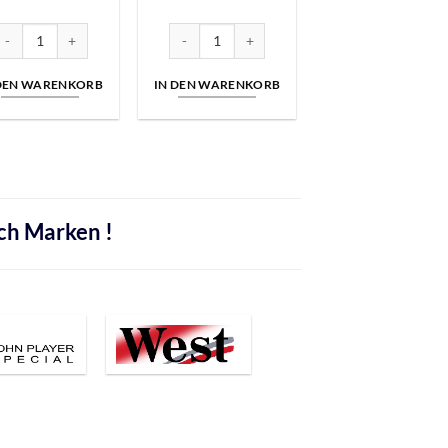
er Menge
uffalo Blau Filterhülsen | 200er Menge
Buffalo Menthol Filterhülsen | 100er Menge
 DEN WARENKORB
IN DEN WARENKORB
ch Marken !