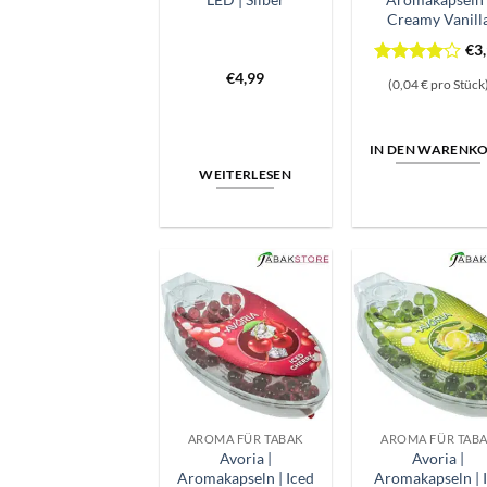
Creamy Vanill
€
3
Bewertet
€
4,99
(0,04 € pro Stück
mit
4
von 5
IN DEN WARENK
WEITERLESEN
AROMA FÜR TABAK
AROMA FÜR TAB
Avoria |
Avoria |
Aromakapseln | Iced
Aromakapseln | 