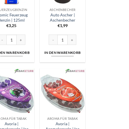
UERZEUGBENZIN
ASCHENBECHER
omic Feuerzeug
Auto Ascher |
Benzin | 125ml
Aschenbecher
€
3,25
€
1,99
 Menge
tomic Feuerzeug Benzin | 125ml Menge
Auto Ascher | Aschenbecher Menge
 DEN WARENKORB
IN DEN WARENKORB
ROMA FÜR TABAK
AROMA FÜR TABAK
Avoria |
Avoria |
omakapseln | Ice
Aromakapseln | Ice