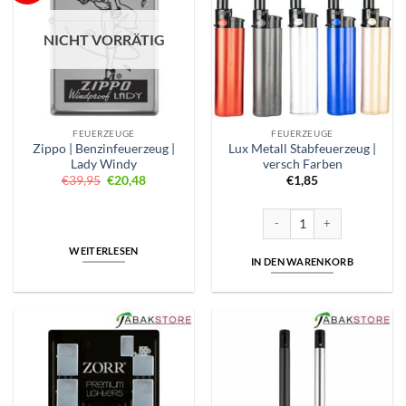
NICHT VORRÄTIG
FEUERZEUGE
FEUERZEUGE
Zippo | Benzinfeuerzeug |
Lux Metall Stabfeuerzeug |
Lady Windy
versch Farben
Ursprünglicher
Aktueller
€
39,95
€
20,48
€
1,85
Preis
Preis
war:
ist:
€39,95
€20,48.
Lux Metall Stabfeuerzeug | v
WEITERLESEN
IN DEN WARENKORB