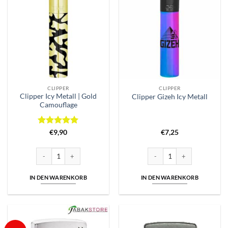
CLIPPER
CLIPPER
Clipper Icy Metall | Gold
Clipper Gizeh Icy Metall
Camouflage
Bewertet
€
9,90
€
7,25
mit
5
von
5
Clipper Icy Metall | Gold Camouflage Menge
Clipper Gizeh Icy Metall Meng
IN DEN WARENKORB
IN DEN WARENKORB