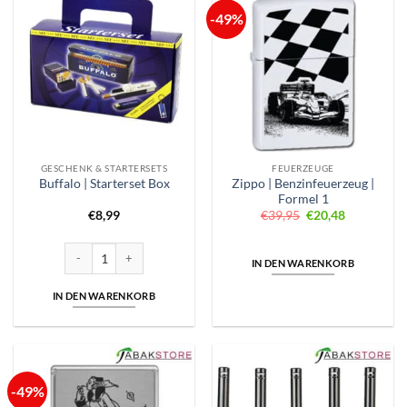
-49%
GESCHENK & STARTERSETS
FEUERZEUGE
Zippo | Benzinfeuerzeug |
Buffalo | Starterset Box
Formel 1
Ursprünglicher
Aktueller
€
8,99
€
39,95
€
20,48
Preis
Preis
war:
ist:
€39,95
€20,48.
Buffalo | Starterset Box Menge
IN DEN WARENKORB
IN DEN WARENKORB
-49%