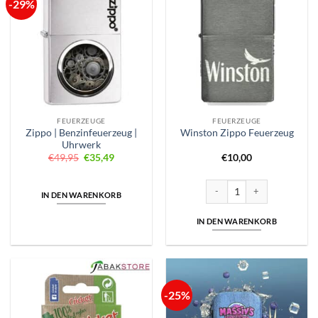
-29%
FEUERZEUGE
FEUERZEUGE
Zippo | Benzinfeuerzeug |
Winston Zippo Feuerzeug
Uhrwerk
Ursprünglicher
Aktueller
€
49,95
€
35,49
€
10,00
Preis
Preis
war:
ist:
€49,95
€35,49.
Winston Zippo Feuerzeug Me
IN DEN WARENKORB
IN DEN WARENKORB
-25%