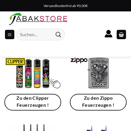
Zum
Versandkostenfrei ab 90,00€
Inhalt
springen
Suche
nach:
Zu den Clipper
Zu den Zippo
Feuerzeugen !
Feuerzeugen !