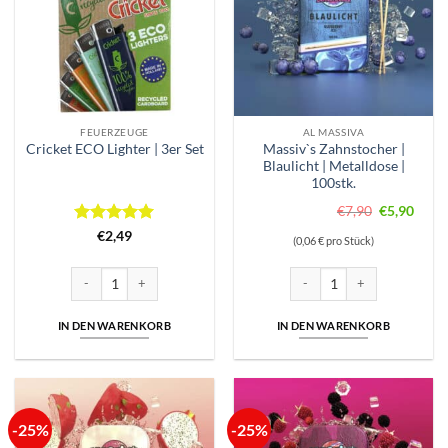
FEUERZEUGE
AL MASSIVA
Massiv`s Zahnstocher |
Cricket ECO Lighter | 3er Set
Blaulicht | Metalldose |
100stk.
Ursprüngli
Aktue
€
7,90
€
5,90
Preis
Preis
Bewertet
€
2,49
(0,06 € pro Stück)
war:
ist:
mit
5
von
5
€7,90
€5,90
Cricket ECO Lighter | 3er Set Menge
Massiv`s Zahnstocher | Blauli
IN DEN WARENKORB
IN DEN WARENKORB
-25%
-25%