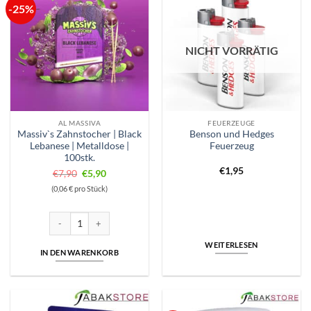
-25%
NICHT VORRÄTIG
AL MASSIVA
FEUERZEUGE
Massiv`s Zahnstocher | Black
Benson und Hedges
Lebanese | Metalldose |
Feuerzeug
100stk.
€
1,95
Ursprünglicher
Aktueller
€
7,90
€
5,90
Preis
Preis
(0,06 € pro Stück)
war:
ist:
€7,90
€5,90.
Massiv`s Zahnstocher | Black Lebanese | Metalldose | 100stk. Menge
WEITERLESEN
IN DEN WARENKORB