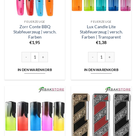
FEUERZEUGE
FEUERZEUGE
Zorr Conte BBQ
Lux Candle Lite
Stabfeuerzeug | versch.
Stabfeuerzeug | versch.
Farben
Farben | Transparent
€
1,95
€
1,38
Zorr Conte BBQ Stabfeuerzeug | versch. Farben Menge
Lux Candle Lite Stabfeuerzeug
IN DEN WARENKORB
IN DEN WARENKORB