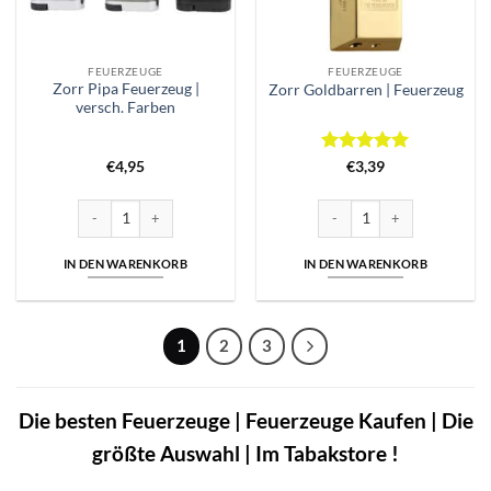
FEUERZEUGE
FEUERZEUGE
Zorr Pipa Feuerzeug |
Zorr Goldbarren | Feuerzeug
versch. Farben
Bewertet
€
4,95
€
3,39
mit
5
von
5
Zorr Pipa Feuerzeug | versch. Farben Menge
Zorr Goldbarren | Feuerzeug
IN DEN WARENKORB
IN DEN WARENKORB
1
2
3
Die besten Feuerzeuge | Feuerzeuge Kaufen | Die
größte Auswahl | Im Tabakstore !