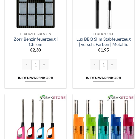
FEUERZEUGBENZIN
FEUERZEUGE
Zorr Benzinfeuerzeug |
Lux BBQ Slim Stabfeuerzeug
Chrom
| versch. Farben | Metallic
€
2,30
€
1,95
Zorr Benzinfeuerzeug | Chrom Menge
Lux BBQ Slim Stabfeuerzeug | 
IN DEN WARENKORB
IN DEN WARENKORB