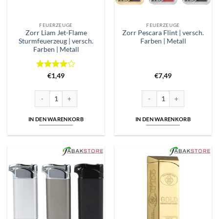
FEUERZEUGE
FEUERZEUGE
Zorr Liam Jet-Flame
Zorr Pescara Flint | versch.
Sturmfeuerzeug | versch.
Farben | Metall
Farben | Metall
Bewertet
€
1,49
€
7,49
mit
4
von 5
Zorr Liam Jet-Flame Sturmfeuerzeug | versch. Farben | Metall Menge
Zorr Pescara Flint | versch. F
IN DEN WARENKORB
IN DEN WARENKORB