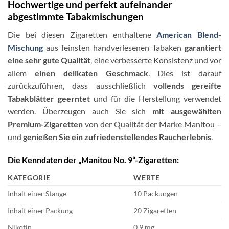
Hochwertige und perfekt aufeinander
abgestimmte Tabakmischungen
Die bei diesen Zigaretten enthaltene
American Blend-
Mischung
aus feinsten handverlesenen Tabaken
garantiert
eine sehr gute Qualität
, eine verbesserte Konsistenz und vor
allem
einen delikaten Geschmack
. Dies ist darauf
zurückzuführen, dass ausschließlich
vollends gereifte
Tabakblätter geerntet
und für die Herstellung verwendet
werden. Überzeugen auch Sie sich
mit ausgewählten
Premium-Zigaretten
von der Qualität der Marke Manitou –
und
genießen Sie ein zufriedenstellendes Raucherlebnis
.
Die Kenndaten der „Manitou No. 9“-Zigaretten:
KATEGORIE
WERTE
Inhalt einer Stange
10 Packungen
Inhalt einer Packung
20 Zigaretten
Nikotin
0,9 mg