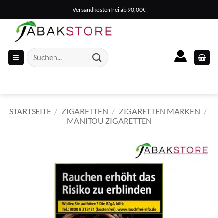
Zum
Versandkostenfrei ab 90,00€
Inhalt
springen
Suche
nach:
STARTSEITE
/
ZIGARETTEN
/
ZIGARETTEN MARKEN
/
MANITOU ZIGARETTEN