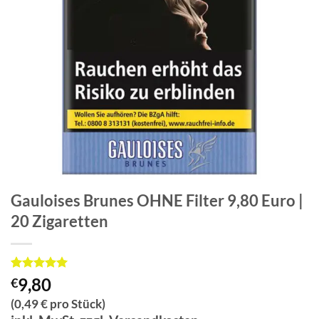
Gauloises Brunes OHNE Filter 9,80 Euro |
20 Zigaretten
Bewertet
2
9,80
€
mit
5
von
5, basierend
(0,49 € pro Stück)
auf