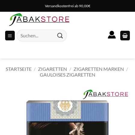
Zum
Versandkostenfrei ab 90,00€
Inhalt
springen
Suche
nach:
STARTSEITE
/
ZIGARETTEN
/
ZIGARETTEN MARKEN
/
GAULOISES ZIGARETTEN