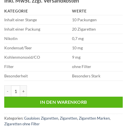
inkl. MwSt. zzgl. Versandkosten
Kundenbewertungen
KATEGORIE
WERTE
Inhalt einer Stange
10 Packungen
Inhalt einer Packung
20 Zigaretten
Nikotin
0,7 mg
Kondensat/Teer
10 mg
Kohlenmonoxid/CO
9 mg
Filter
ohne Filter
Besonderheit
Besonders Stark
Gauloises Brunes OHNE Filter 9,80 Euro | 20 Zigaretten Menge
IN DEN WARENKORB
Kategorien:
Gauloises Zigaretten
,
Zigaretten
,
Zigaretten Marken
,
Zigaretten ohne Filter