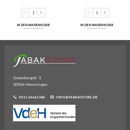
mit
4
von 5
35 Zigaretten Menge
Tawa Red 8,80 Euro | 27 Zigaretten Menge
Ernte 23 | 10,00 Euro | 20 Zi
IN DEN WARENKORB
IN DEN WARENKORB
Gutenbergstr. 3
30966 Hemmingen
0511 64661586
INFO@TABAKSTORE.DE