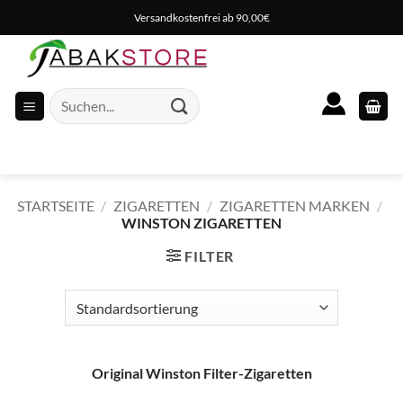
Zum
Versandkostenfrei ab 90,00€
Inhalt
springen
Suche
nach:
STARTSEITE
/
ZIGARETTEN
/
ZIGARETTEN MARKEN
/
WINSTON ZIGARETTEN
FILTER
Original Winston Filter-Zigaretten