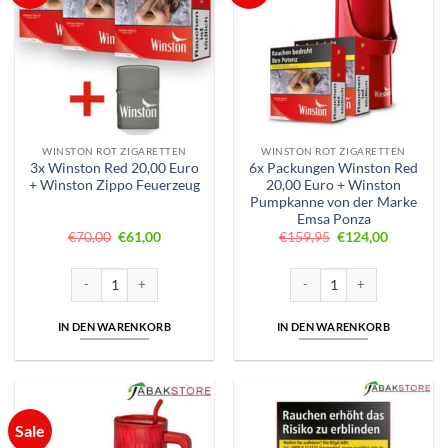
WINSTON ROT ZIGARETTEN
WINSTON ROT ZIGARETTEN
3x Winston Red 20,00 Euro
6x Packungen Winston Red
+ Winston Zippo Feuerzeug
20,00 Euro + Winston
Pumpkanne von der Marke
Emsa Ponza
Ursprünglicher
Aktueller
Ursprünglicher
Aktueller
€
70,00
€
61,00
€
159,95
€
124,00
Preis
Preis
Preis
Preis
war:
ist:
war:
ist:
€70,00
€61,00.
€159,95
€124,00.
3x Winston Red 20,00 Euro + Winston Zippo Feuerzeug Menge
6x Packungen Winston Red 2
IN DEN WARENKORB
IN DEN WARENKORB
Sale