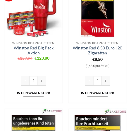
WINSTON ROT ZIGARETTEN
WINSTON ROT ZIGARETTEN
Winston Red Big Pack
Winston Red 8,50 Euro | 20
Aktion
Zigaretten
Ursprünglicher
Aktueller
€
157,94
€
123,80
€
8,50
Preis
Preis
war:
ist:
(0,43 € pro Stück)
€157,94
€123,80.
Winston Red Big Pack Aktion Menge
Winston Red 8,50 Euro | 20 Z
IN DEN WARENKORB
IN DEN WARENKORB