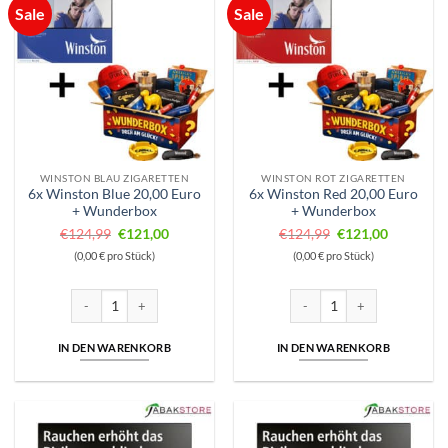
Sale
Sale
WINSTON BLAU ZIGARETTEN
WINSTON ROT ZIGARETTEN
6x Winston Blue 20,00 Euro
6x Winston Red 20,00 Euro
+ Wunderbox
+ Wunderbox
Ursprünglicher
Aktueller
Ursprünglicher
Aktueller
€
124,99
€
121,00
€
124,99
€
121,00
Preis
Preis
Preis
Preis
(0,00 € pro Stück)
(0,00 € pro Stück)
war:
ist:
war:
ist:
€124,99
€121,00.
€124,99
€121,00.
6x Winston Blue 20,00 Euro + Wunderbox Menge
6x Winston Red 20,00 Euro 
IN DEN WARENKORB
IN DEN WARENKORB