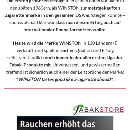
Die ersten größeren Erfolge
feierte man dabei vor allem in
den späten 1960ern, als WINSTON zur
meistgekauften
Zigarettenmarke in den gesamten USA
aufsteigen konnte –
sodass alsbald klar war,
dass man diesen Erfolg auch auf
internationaler Ebene fortsetzen wollte.
Heute wird die Marke WINSTON
in 130 Ländern (!)
verkauft, und spielt in Sachen Qualität und Erfolg
selbstverständlich
noch immer in der allerersten Liga der
Tabak-Produkte mit
.
Unvergessen, und gewissermaßen
treffend ist sicherlich auch einer der Leitsprüche der Marke:
"
WINSTON tastes good like a cigarette should"
.