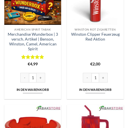
AMERICAN SPIRIT TABAK
WINSTON ROT ZIGARETTEN
Merchandise Wunderbox | 3
Winston Clipper Feuerzeug
versch. Artikel | Benson,
Red Aktion
Winston, Camel, American
Spirit
Bewertet
€
4,99
€
2,00
mit
5
von
5
Merchandise Wunderbox | 3 versch. Artikel | Benson, Winston, Camel,
Winston Clipper Feuerzeug R
IN DEN WARENKORB
IN DEN WARENKORB