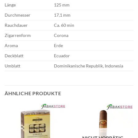
Länge
125 mm
Durchmesser
17,1 mm
Rauchdauer
Ca. 60 min
Zigarrenform
Corona
Aroma
Erde
Deckblatt
Ecuador
Umblatt
Dominikanische Republik, Indonesia
ÄHNLICHE PRODUKTE
NICHT VORRÄTIG