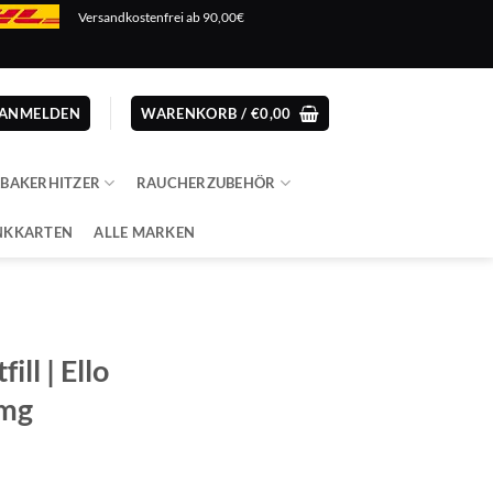
Versandkostenfrei ab 90,00€
ANMELDEN
WARENKORB /
€
0,00
ABAKERHITZER
RAUCHERZUBEHÖR
NKKARTEN
ALLE MARKEN
ill | Ello
0mg
cher
eller