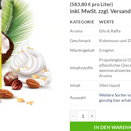
Preis
Preis
(583,80 € pro Liter)
war:
ist:
inkl. MwSt. zzgl. Versan
€34,90
€29,
KATEGORIE
WERTE
Aroma
Ello & Raffa
Geschmack
Kokosnuss und Z
Nikotingehalt
0 mg/ml
Propylenglycol (
pflanzliches Glyc
Inhaltsstoffe
demineralisiertes
Aroma
Inhalt
50ml liquid
Weitere Sorten v
Auswahl
günstig hier erhäl
187 Liquid - Shortfill | Ello & Raf
IN DEN WAREN