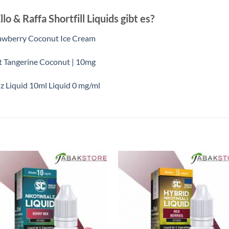
o & Raffa Shortfill Liquids gibt es?
Strawberry Coconut Ice Cream
et Tangerine Coconut | 10mg
z Liquid 10ml Liquid 0 mg/ml