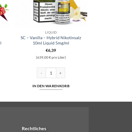
LIQUID
SC – Vanilla – Hybrid Nikotinsalz
l
10ml Liquid 5mg/ml
€
6,39
(639,00 € pro Liter)
id Nikotinsalz 10ml Liquid 5mg/ml Menge
SC - Vanilla - Hybrid Nikotinsalz 10ml Liquid 5mg/ml 
IN DEN WARENKORB
Rechtliches