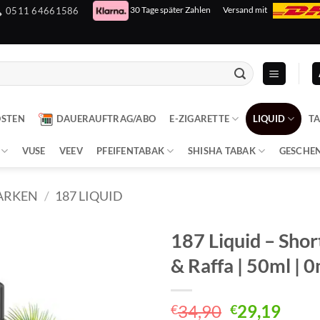
30 Tage später Zahlen
Versand mit
0511 64661586
OSTEN
DAUERAUFTRAG/ABO
E-ZIGARETTE
LIQUID
T
VUSE
VEEV
PFEIFENTABAK
SHISHA TABAK
GESCHE
ARKEN
/
187 LIQUID
187 Liquid – Shortf
& Raffa | 50ml | 
Ursprüngli
Aktu
34,90
29,19
€
€