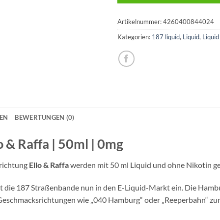
Artikelnummer:
4260400844024
Kategorien:
187 liquid
,
Liquid
,
Liqui
NEN
BEWERTUNGEN (0)
lo & Raffa | 50ml | 0mg
richtung
Ello & Raffa
werden mit 50 ml Liquid und ohne Nikotin gel
eigt die 187 Straßenbande nun in den E-Liquid-Markt ein. Die Ham
 Geschmacksrichtungen wie „040 Hamburg“ oder „Reeperbahn“ zu