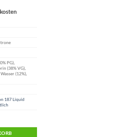
dkosten
19.
itrone
50% PG),
erin (38% VG),
 Wasser (12%),
on 187 Liquid
tlich
fa | 50ml | 0mg Menge
KORB