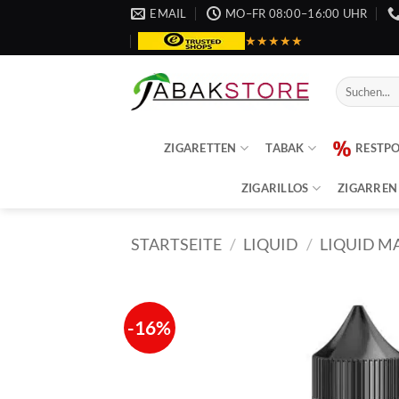
Zum
EMAIL
MO–FR 08:00–16:00 UHR
Inhalt
★★★★★
springen
Suche
nach:
ZIGARETTEN
TABAK
RESTP
ZIGARILLOS
ZIGARREN
STARTSEITE
/
LIQUID
/
LIQUID M
-16%