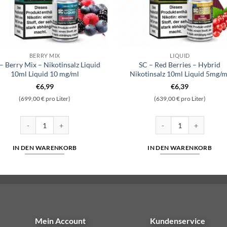
BERRY MIX
LIQUID
– Berry Mix – Nikotinsalz Liquid
SC – Red Berries – Hybrid
10ml Liquid 10 mg/ml
Nikotinsalz 10ml Liquid 5mg/m
€
6,99
€
6,39
(699,00 € pro Liter)
(639,00 € pro Liter)
z 10ml Liquid 5mg/ml Menge
SC - Berry Mix - Nikotinsalz Liquid 10ml Liquid 10 mg/ml Menge
SC - Red Berries - Hybr
IN DEN WARENKORB
IN DEN WARENKORB
Mein Account
Kundenservice