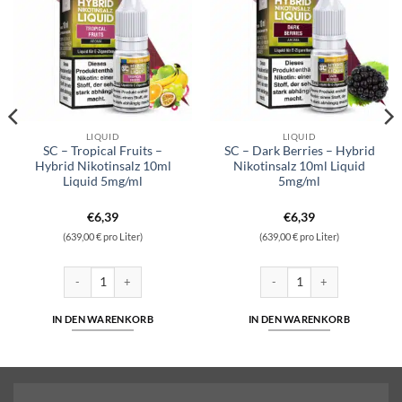
LIQUID
LIQUID
SC – Tropical Fruits –
SC – Dark Berries – Hybrid
Hybrid Nikotinsalz 10ml
Nikotinsalz 10ml Liquid
Liquid 5mg/ml
5mg/ml
€
6,39
€
6,39
(639,00 € pro Liter)
(639,00 € pro Liter)
ikotinsalz 10ml Liquid 5mg/ml Menge
SC - Tropical Fruits - Hybrid Nikotinsalz 10ml Liquid 5mg/ml Menge
SC - Dark Berries - Hybrid Ni
IN DEN WARENKORB
IN DEN WARENKORB