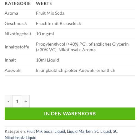
KATEGORIE
WERTE
Aroma
Fruit Mix Soda
Geschmack
Früchte mit Brausekick
Nikotingehalt
10 mg/ml
Propylenglycol (>40% PG), pflanzliches Glycerin
Inhaltsstoffe
(>30% VG), Nikotinsalz, Aroma
Inhalt
10ml Liquid
Auswahl
In unglaublich großer Auswahl erhältlich
SC - Fruit Mix Soda - Nikotinsalz Liquid 10ml Liquid 10 mg/ml Menge
IN DEN WARENKORB
Kategorien:
Fruit Mix Soda
,
Liquid
,
Liquid Marken
,
SC Liquid
,
SC
Nikotinsalz Liquid