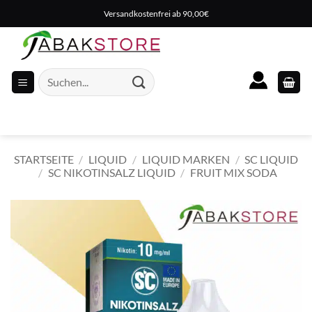
Zum
Versandkostenfrei ab 90,00€
Inhalt
springen
Suche
nach:
STARTSEITE
/
LIQUID
/
LIQUID MARKEN
/
SC LIQUID
/
SC NIKOTINSALZ LIQUID
/
FRUIT MIX SODA