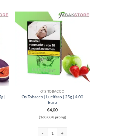
O'S TOBACCO
g |
Os Tobacco | Lucifero | 25g | 4,00
Euro
€
4,00
(160,00 € pro kg)
 Wave | 25g | 4,00 Euro Menge
Os Tobacco | Lucifero | 25g | 4,00 Euro Menge