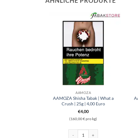
ÄHNLICHE PRODUKTE
MOZA
AAMOZA
abak | Waka Blue |
AAMOZA Shisha Tabak | What a
A
4.00 Euro
Crush | 25g | 4,00 Euro
4,00
€
4,00
 € pro kg)
(160,00 € pro kg)
Shisha Tabak | Waka Blue | 25g | 4.00 Euro Menge
AAMOZA Shisha Tabak | What a Crush 