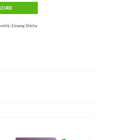
KORB
arette
,
Einweg Shisha