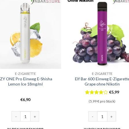
E-ZIGARETTE
E-ZIGARETTE
IZY ONE Pro Einweg E-Shisha
Elf Bar 600 Einweg E-Zigarett
Lemon Ice 18mg/ml
Grape ohne Nikotin
€
5,99
Bewertet
€
6,90
(5,99 € pro Stück)
mit
4
von 5
Cuatro Menge
IZY ONE Pro Einweg E-Shisha Lemon Ice 18mg/ml Menge
Elf Bar 600 Einweg E-Zi