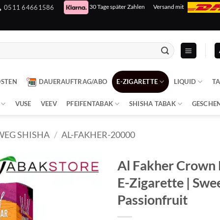
30 Tage später Zahlen
Versand mit
0511 64661586
OSTEN
DAUERAUFTRAG/ABO
E-ZIGARETTE
LIQUID
T
VUSE
VEEV
PFEIFENTABAK
SHISHA TABAK
GESCHE
WEG SHISHA
/
AL-FAKHER-20000
Al Fakher Crown 
E-Zigarette | Swe
Passionfruit