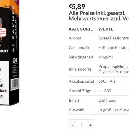
5,89
€
Alle Preise inkl. gesetzl.
Mehrwertsteuer zzgl. V
KATEGORIE
WERTE
Aroma
Sweet Passionfru
Geschmack
Süßliche Passion
Nikotingehalt
6 mg/ml
Propylenglykol, p
Inhaltsstoffe
Glycerin, Aromas
Akkukapazität
550 mAh
Anzahl Züge
ca. 600
Inhalt
2ml liquid
Auswahl
In größerer Ausw
Al Fakher Crown Bar 600 | E-Ziga