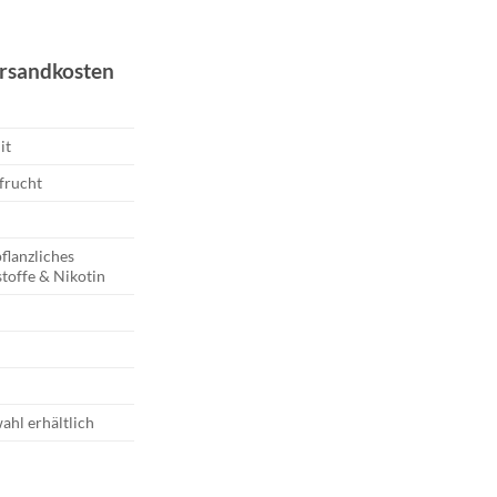
ersandkosten
it
frucht
flanzliches
toffe & Nikotin
ahl erhältlich
rette | Sweet Passionfruit Menge