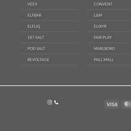
VEEV
CONVENT
ELFBAR
L&M
ELFLIQ
ELIXYR
187 SALT
FAIR PLAY
POD SALT
MARLBORO
REVOLTAGE
PALL MALL
Visa