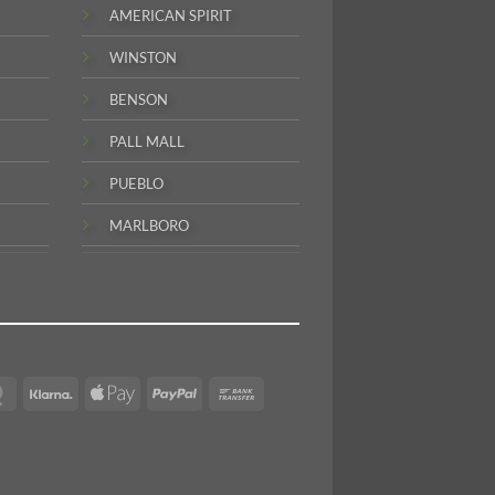
AMERICAN SPIRIT
WINSTON
BENSON
PALL MALL
PUEBLO
MARLBORO
MasterCard
Klarna
Apple
PayPal
Bank
Pay
Transfer