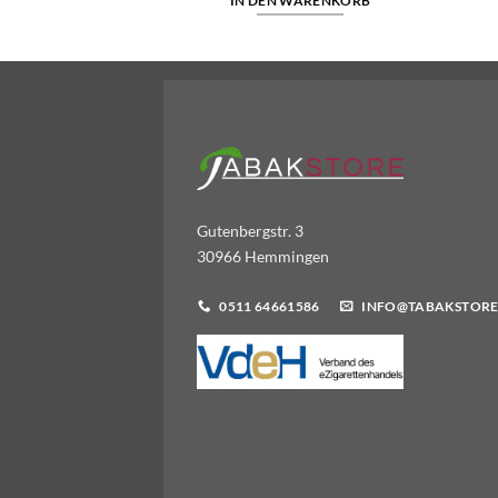
WARENKORB
IN DEN WARENKORB
Gutenbergstr. 3
30966 Hemmingen
0511 64661586
INFO@TABAKSTORE