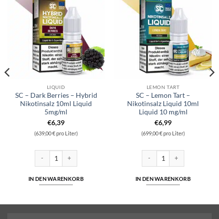
LIQUID
LEMON TART
SC – Dark Berries – Hybrid
SC – Lemon Tart –
Nikotinsalz 10ml Liquid
Nikotinsalz Liquid 10ml
5mg/ml
Liquid 10 mg/ml
€
6,39
€
6,99
(639,00 € pro Liter)
(699,00 € pro Liter)
 Liquid 10ml Liquid 10 mg/ml Menge
SC - Dark Berries - Hybrid Nikotinsalz 10ml Liquid 5mg/ml Menge
SC - Lemon Tart - Nikotinsalz
IN DEN WARENKORB
IN DEN WARENKORB