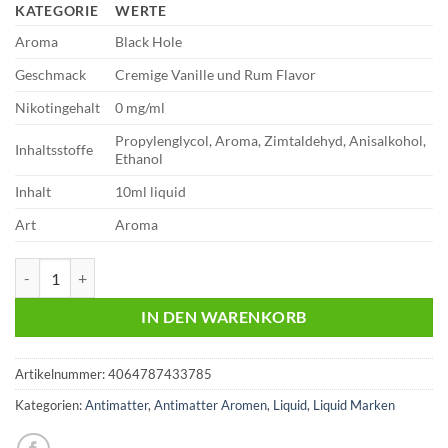
KATEGORIE
WERTE
Aroma
Black Hole
Geschmack
Cremige Vanille und Rum Flavor
Nikotingehalt
0 mg/ml
Propylenglycol, Aroma, Zimtaldehyd, Anisalkohol,
Inhaltsstoffe
Ethanol
Inhalt
10ml liquid
Art
Aroma
Antimatter | Black Hole | 10ml Liquid | Aroma Menge
IN DEN WARENKORB
Artikelnummer:
4064787433785
Kategorien:
Antimatter
,
Antimatter Aromen
,
Liquid
,
Liquid Marken