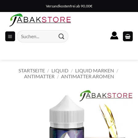
Zum
Versandkostenfrei ab 90,00€
Inhalt
springen
Suche
nach:
STARTSEITE
/
LIQUID
/
LIQUID MARKEN
/
ANTIMATTER
/
ANTIMATTER AROMEN