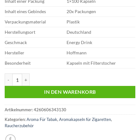
Inhalt einer Packung
1×100 Kapseln
Inhalt eines Gebindes
20x Packungen
Verpackungsmaterial
Plastik
Herstellungsort
Deutschland
Geschmack
Energy Drink
Hersteller
Hoffmann
Besonderheit
Kapseln mit Filterstocher
Aromakapseln Energy Drink | Hoffmann Menge
IN DEN WARENKORB
Artikelnummer:
4260606343130
Kategorien:
Aroma Für Tabak
,
Aromakapseln für Zigaretten
,
Raucherzubehör