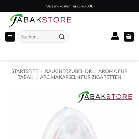
Zum
Versandkostenfrei ab 90,00€
Inhalt
springen
Suche
nach:
STARTSEITE
/
RAUCHERZUBEHÖR
/
AROMA FÜR
TABAK
/
AROMAKAPSELN FÜR ZIGARETTEN