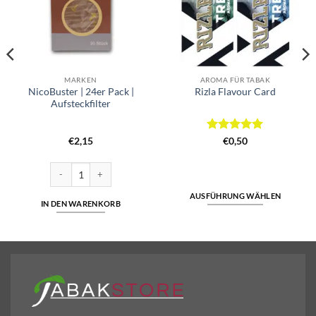
MARKEN
AROMA FÜR TABAK
NicoBuster | 24er Pack |
Rizla Flavour Card
Aufsteckfilter
Bewertet
€
2,15
€
0,50
mit
5
von
5
Menge
NicoBuster | 24er Pack | Aufsteckfilter Menge
AUSFÜHRUNG WÄHLEN
IN DEN WARENKORB
Dieses
Produkt
weist
mehrere
Varianten
auf.
Die
Optionen