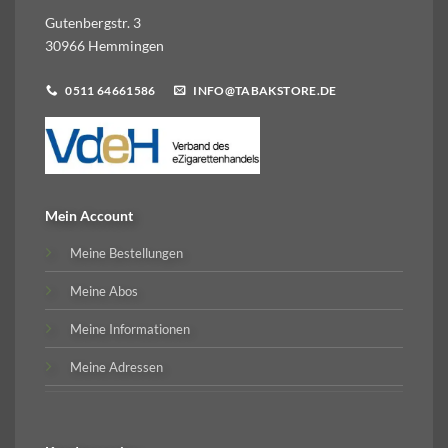
können
Gutenbergstr. 3
auf
30966 Hemmingen
der
Produktseite
0511 64661586
INFO@TABAKSTORE.DE
gewählt
werden
Mein Account
Meine Bestellungen
Meine Abos
Meine Informationen
Meine Adressen