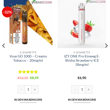
-32%
E-ZIGARETTE
E-ZIGARETTE
Vuse GO 1000 – Creamy
IZY ONE Pro Einweg E-
Tobacco – 20mg/ml
Shisha Strawberry ICE
18mg/ml
Bewertet
Ursprünglicher
Aktueller
€
12,50
€
8,49
€
6,90
Preis
Preis
mit
5
von
war:
ist:
5
€12,50
€8,49.
ml | Cuatro Menge
Vuse GO 1000 – Creamy Tobacco – 20mg/ml Menge
IZY ONE Pro Einweg E-Shisha
IN DEN WARENKORB
IN DEN WARENKORB