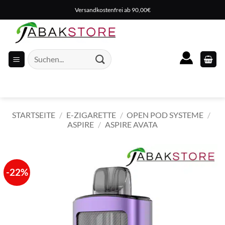
Zum
Versandkostenfrei ab 90,00€
Inhalt
springen
Suche
nach:
STARTSEITE
/
E-ZIGARETTE
/
OPEN POD SYSTEME
/
ASPIRE
/
ASPIRE AVATA
-22%