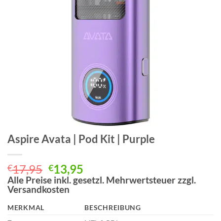
Aspire Avata | Pod Kit | Purple
Ursprünglicher
Aktueller
17,95
13,95
€
€
Preis
Preis
Alle Preise inkl. gesetzl. Mehrwertsteuer zzgl.
Versandkosten
war:
ist:
€17,95
€13,95.
MERKMAL
BESCHREIBUNG