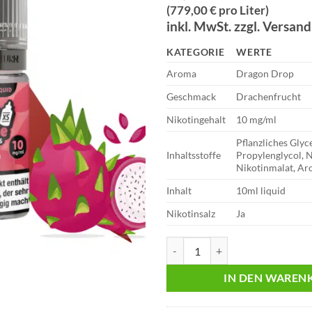
(779,00 € pro Liter)
inkl. MwSt. zzgl. Versan
KATEGORIE
WERTE
Aroma
Dragon Drop
Geschmack
Drachenfrucht
Nikotingehalt
10 mg/ml
Pflanzliches Glyc
Inhaltsstoffe
Propylenglycol, 
Nikotinmalat, Ar
Inhalt
10ml liquid
Nikotinsalz
Ja
Big Bottle | Dragon Drop | 10ml 
IN DEN WAREN