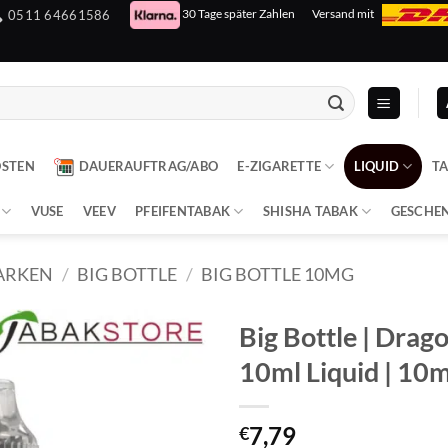
30 Tage später Zahlen
Versand mit
0511 64661586
OSTEN
DAUERAUFTRAG/ABO
E-ZIGARETTE
LIQUID
T
VUSE
VEEV
PFEIFENTABAK
SHISHA TABAK
GESCHE
ARKEN
/
BIG BOTTLE
/
BIG BOTTLE 10MG
Big Bottle | Drag
10ml Liquid | 10
7,79
€