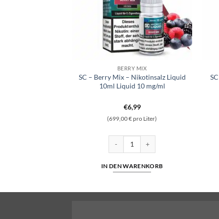
QUID
BERRY MIX
elon – Hybrid
SC – Berry Mix – Nikotinsalz Liquid
SC
ml Liquid 5mg/ml
10ml Liquid 10 mg/ml
6,39
€
6,99
 pro Liter)
(699,00 € pro Liter)
 5mg/ml Menge
termelon - Hybrid Nikotinsalz 10ml Liquid 5mg/ml Menge
SC - Berry Mix - Nikotinsalz Liquid 1
WARENKORB
IN DEN WARENKORB