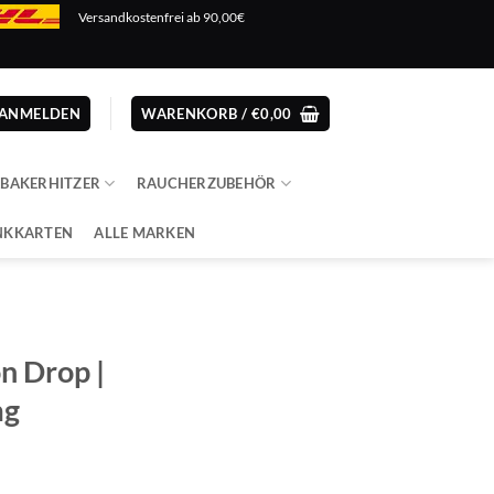
Versandkostenfrei ab 90,00€
ANMELDEN
WARENKORB /
€
0,00
ABAKERHITZER
RAUCHERZUBEHÖR
NKKARTEN
ALLE MARKEN
on Drop |
mg