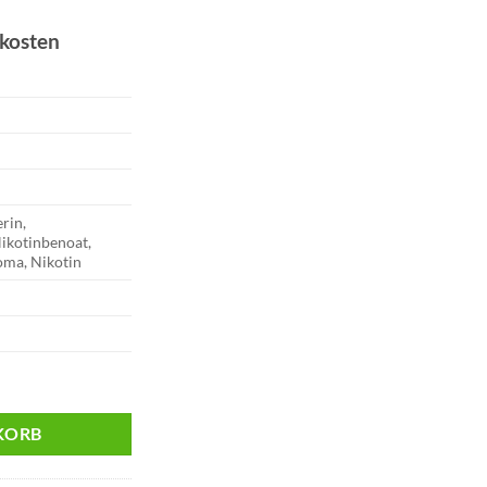
dkosten
erin,
Nikotinbenoat,
oma, Nikotin
Liquid | 10mg Menge
KORB