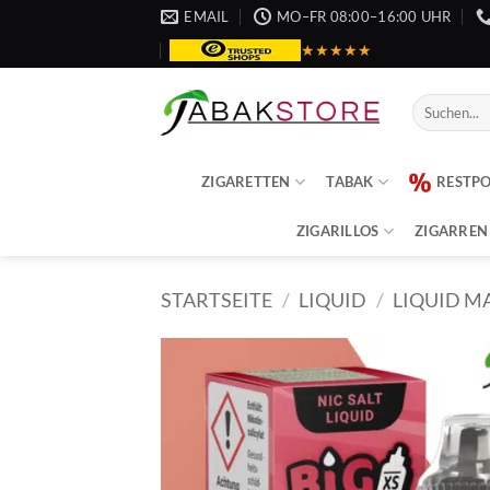
Zum
EMAIL
MO–FR 08:00–16:00 UHR
Inhalt
★★★★★
springen
Suche
nach:
ZIGARETTEN
TABAK
RESTP
ZIGARILLOS
ZIGARREN
STARTSEITE
/
LIQUID
/
LIQUID M