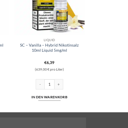
LIQUID
ml
SC – Vanilla – Hybrid Nikotinsalz
10ml Liquid 5mg/ml
€
6,39
(639,00 € pro Liter)
malig Tobacco Gold) Menge
Liquid 10ml Liquid 10 mg/ml Menge
SC - Vanilla - Hybrid Nikotinsalz 10ml Liquid 5mg/ml 
IN DEN WARENKORB