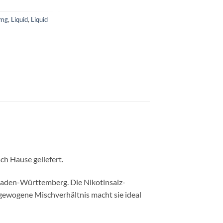
0mg
,
Liquid
,
Liquid
h Hause geliefert.
Baden-Württemberg. Die Nikotinsalz-
sgewogene Mischverhältnis macht sie ideal