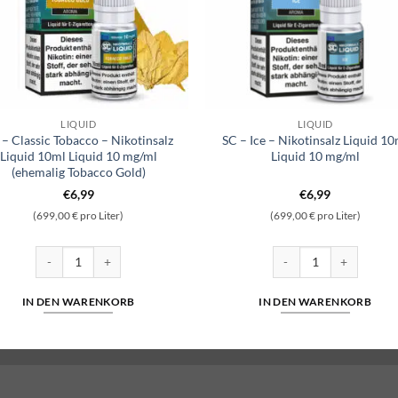
LIQUID
LIQUID
 – Classic Tobacco – Nikotinsalz
SC – Ice – Nikotinsalz Liquid 10
Liquid 10ml Liquid 10 mg/ml
Liquid 10 mg/ml
(ehemalig Tobacco Gold)
€
6,99
€
6,99
(699,00 € pro Liter)
(699,00 € pro Liter)
0ml Liquid 10 mg/ml Menge
SC - Classic Tobacco - Nikotinsalz Liquid 10ml Liquid 10 mg/ml (ehe
SC - Ice - Nikotinsalz 
IN DEN WARENKORB
IN DEN WARENKORB