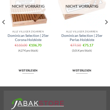
NICHT VORRÄTIG
NICHT VORRÄTIG
ALLE VILLIGER ZIGARREN
ALLE VILLIGER ZIGARREN
Dominican Selection | 25er
Dominican Selection | 25er
Corona Holzkiste
Perlas Holzkiste
Ursprünglicher
Aktueller
Ursprünglicher
Aktueller
€
110,00
€
106,70
€
77,50
€
75,17
Preis
Preis
Preis
Preis
(4,27 € pro Stück)
(3,01 € pro Stück)
war:
ist:
war:
ist:
€110,00
€106,70.
€77,50
€75,17.
WEITERLESEN
WEITERLESEN