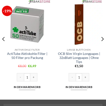
-19%
AKTIVKOHLE FILTER
LANGE BLÄTTCHEN
ActiTube Aktivkohle Filter |
OCB Slim Virgin Longpapes |
50 Filter pro Packung
32xBlatt Longpapes | Ohne
Tips
Ursprünglicher
Aktueller
€
8,00
€
6,49
€
1,50
Preis
Preis
war:
ist:
€8,00
€6,49.
att Menge
ActiTube Aktivkohle Filter | 50 Filter pro Packung Menge
OCB Slim Virgin Longpapes | 
IN DEN WARENKORB
IN DEN WARENKORB