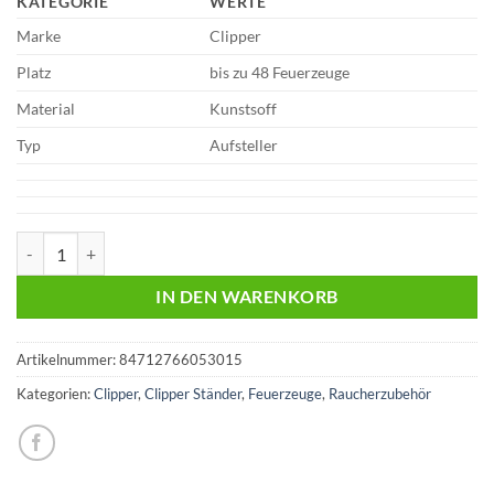
KATEGORIE
WERTE
Marke
Clipper
Platz
bis zu 48 Feuerzeuge
Material
Kunstsoff
Typ
Aufsteller
Clipper Aufsteller | Für 48 Clipper Feuerzeuge | 1,95€ Menge
IN DEN WARENKORB
Artikelnummer:
84712766053015
Kategorien:
Clipper
,
Clipper Ständer
,
Feuerzeuge
,
Raucherzubehör