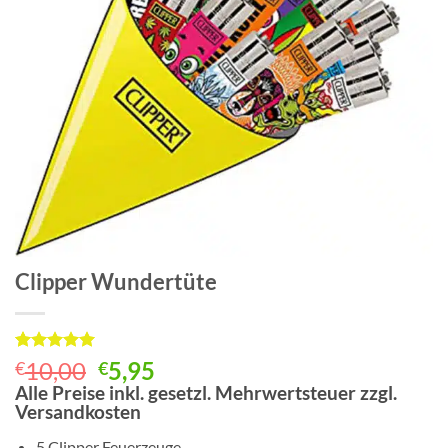
Clipper Wundertüte
Bewertet
1
Ursprünglicher
Aktueller
10,00
5,95
€
€
mit
5
von
Preis
Preis
Alle Preise inkl. gesetzl. Mehrwertsteuer zzgl.
5, basierend
Versandkosten
auf
war:
ist:
Kundenbewertung
€10,00
€5,95.
5 Clipper Feuerzeuge