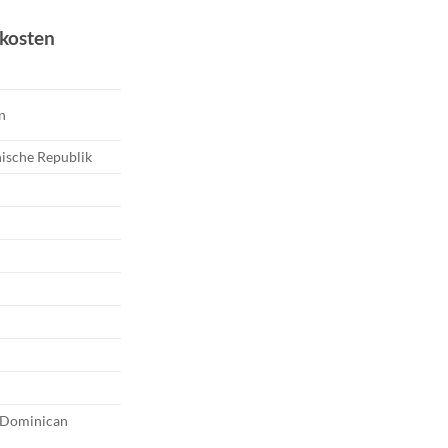
eis
:
dkosten
06,70.
n
ische Republik
, Dominican