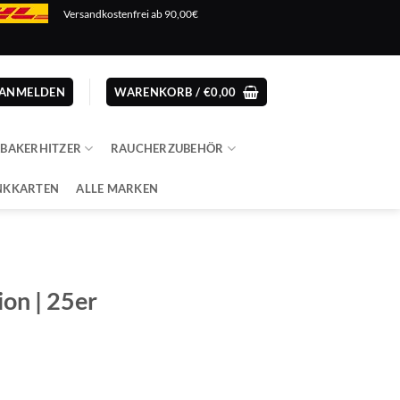
Versandkostenfrei ab 90,00€
ANMELDEN
WARENKORB /
€
0,00
ABAKERHITZER
RAUCHERZUBEHÖR
NKKARTEN
ALLE MARKEN
on | 25er
icher
tueller