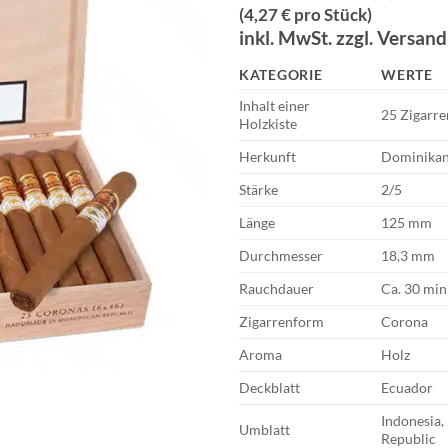
Preis
Pr
(4,27 € pro Stück)
war:
ist
inkl. MwSt. zzgl. Versan
€110,00
€1
KATEGORIE
WERTE
Inhalt einer
25 Zigarre
Holzkiste
Herkunft
Dominikan
Stärke
2/5
Länge
125 mm
Durchmesser
18,3 mm
Rauchdauer
Ca. 30 min
Zigarrenform
Corona
Aroma
Holz
Deckblatt
Ecuador
Indonesia
Umblatt
Republic