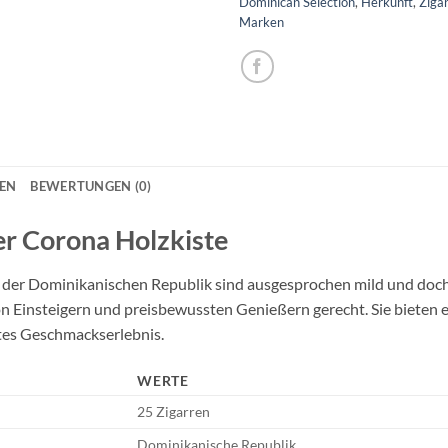
Dominican Selection
,
Herkunft
,
Ziga
Marken
NEN
BEWERTUNGEN (0)
er Corona Holzkiste
us der Dominikanischen Republik sind ausgesprochen mild und doch
 Einsteigern und preisbewussten Genießern gerecht. Sie bieten 
tes Geschmackserlebnis.
WERTE
25 Zigarren
Dominikanische Republik