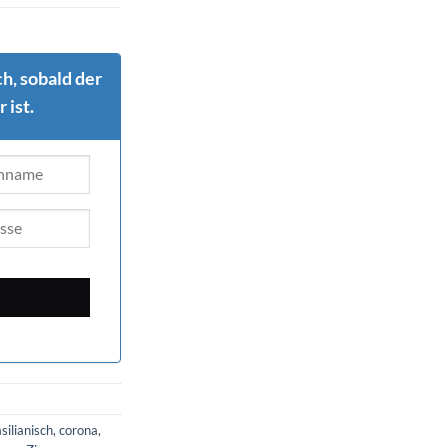
h, sobald der
 ist.
silianisch
,
corona
,