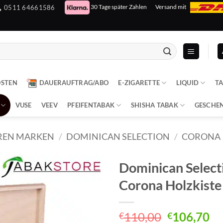
30 Tage später Zahlen
Versand mit
0511 64661586
OSTEN
DAUERAUFTRAG/ABO
E-ZIGARETTE
LIQUID
T
VUSE
VEEV
PFEIFENTABAK
SHISHA TABAK
GESCHE
REN MARKEN
/
DOMINICAN SELECTION
/
CORONA
Dominican Selecti
Corona Holzkiste
Ursprüngl
Ak
110,00
106,70
€
€