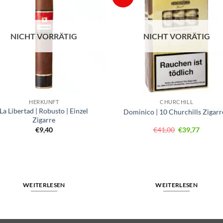
NICHT VORRÄTIG
NICHT VORRÄTIG
HERKUNFT
CHURCHILL
La Libertad | Robusto | Einzel
Dominico | 10 Churchills Zigar
Zigarre
Ursprüngliche
Aktuell
€
9,40
€
41,00
€
39,77
Preis
Preis
war:
ist:
€41,00
€39,77.
WEITERLESEN
WEITERLESEN