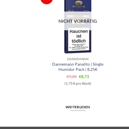
VORRÄTIG
NICHT VORRÄTIG
GER ZIGARREN
DANNEMANN
agua | 10 Perlas
Dannemann Panalito | Single
arren
Humidor Pack | 8,25€
Ursprünglicher
Aktueller
1,40
€
9,00
€
8,73
Preis
Preis
pro Stück)
(1,75 € pro Stück)
war:
ist:
€9,00
€8,73.
ERLESEN
WEITERLESEN