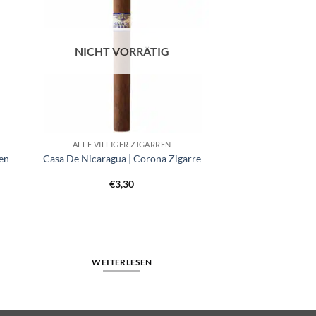
NICHT VORRÄTIG
ALLE VILLIGER ZIGARREN
ren
Casa De Nicaragua | Corona Zigarre
r
er
€
3,30
WEITERLESEN