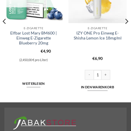
E-ZIGARETTE
E-ZIGARETTE
Elfbar Lost Mary BM600 |
IZY ONE Pro Einweg E-
Einweg E-Zigarette
Shisha Lemon Ice 18mg/ml
Blueberry 20mg
€
4,90
€
6,90
(2,450,00 € pro Liter)
bacco – 20mg/ml Menge
IZY ONE Pro Einweg E-Shisha
WEITERLESEN
IN DEN WARENKORB