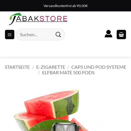
Zum
Versandkostenfrei ab 90,00€
Inhalt
springen
Suche
nach:
STARTSEITE
/
E-ZIGARETTE
/
CAPS UND POD SYSTEME
/
ELFBAR MATE 500 PODS