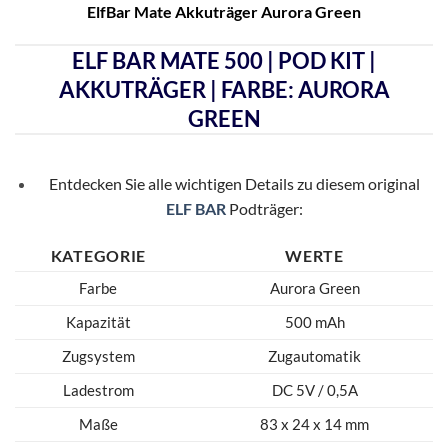
ElfBar Mate Akkuträger Aurora Green
ELF BAR MATE 500 | POD KIT |
AKKUTRÄGER | FARBE: AURORA
GREEN
Entdecken Sie alle wichtigen Details zu diesem original
ELF BAR
Podträger:
KATEGORIE
WERTE
Farbe
Aurora Green
Kapazität
500 mAh
Zugsystem
Zugautomatik
Ladestrom
DC 5V / 0,5A
Maße
83 x 24 x 14 mm