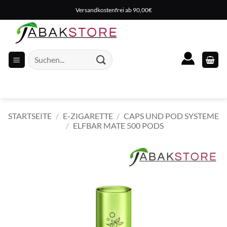
Zum
Versandkostenfrei ab 90,00€
Inhalt
springen
Suche
nach:
STARTSEITE
/
E-ZIGARETTE
/
CAPS UND POD SYSTEME
/
ELFBAR MATE 500 PODS