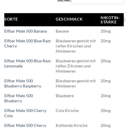
NIKOTIN-
SORTE
GESCHMACK
STÄRKE
Elfbar Mate 500 Banana
Banane
20mg
Elfbar Mate 500 Blue Razz
Blaubeeren gemixt mit
20mg
Cherry
reifen Kirschen und
Himbeeren
Elfbar Mate 500 Blue Razz
Blaubeeren gemixt mit
20mg
Lemonade
reifen Zitronen und
Himbeeren
Elfbar Mate 500
Blaubeeren gemixt mit
20mg
Blueberry Raspberry
Himbeeren
Elfbar Mate 500
Blaubeere
20mg
Blueberry
Elfbar Mate 500 Cherry
Cola Kirsche
20mg
Cola
Elfbar Mate 500 Cherry
Kühlende Kirsche
20mg