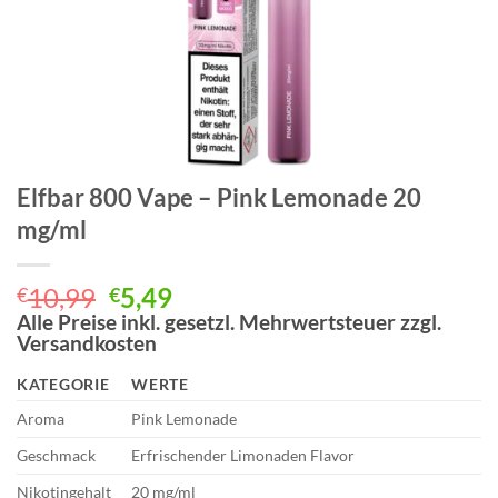
Elfbar 800 Vape – Pink Lemonade 20
mg/ml
Ursprünglicher
Aktueller
10,99
5,49
€
€
Preis
Preis
Alle Preise inkl. gesetzl. Mehrwertsteuer zzgl.
Versandkosten
war:
ist:
€10,99
€5,49.
KATEGORIE
WERTE
Aroma
Pink Lemonade
Geschmack
Erfrischender Limonaden Flavor
Nikotingehalt
20 mg/ml