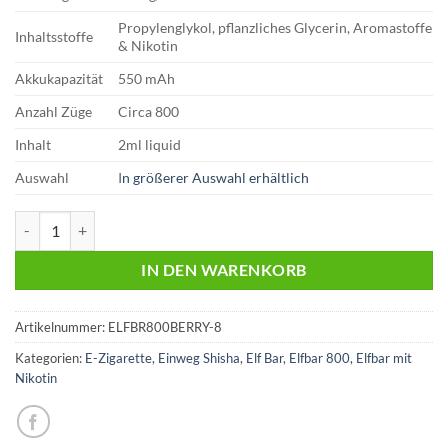
Propylenglykol, pflanzliches Glycerin, Aromastoffe
Inhaltsstoffe
& Nikotin
Akkukapazität
550 mAh
Anzahl Züge
Circa 800
Inhalt
2ml liquid
Auswahl
I
n größerer Auswahl erhältlich
Elfbar 800 Vape – Pink Lemonade 20 mg/ml Menge
IN DEN WARENKORB
Artikelnummer:
ELFBR800BERRY-8
Kategorien:
E-Zigarette
,
Einweg Shisha
,
Elf Bar
,
Elfbar 800
,
Elfbar mit
Nikotin