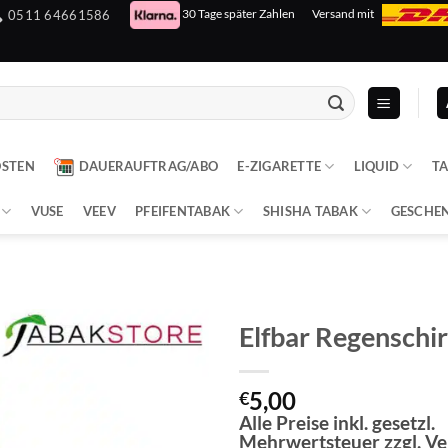
30 Tage später Zahlen
Versand mit
0511 64661586
OSTEN
DAUERAUFTRAG/ABO
E-ZIGARETTE
LIQUID
T
VUSE
VEEV
PFEIFENTABAK
SHISHA TABAK
GESCHE
Elfbar Regenschi
5,00
€
Alle Preise inkl. gesetzl.
Mehrwertsteuer zzgl. V