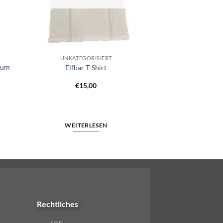
UNKATEGORISIERT
ium
Elfbar T-Shirt
r
ler
€
15,00
00.
WEITERLESEN
Rechtliches