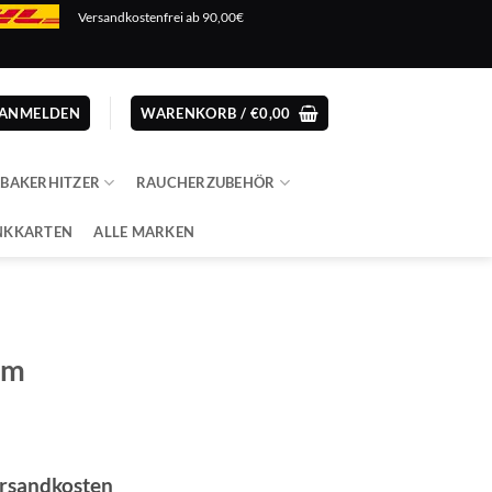
Versandkostenfrei ab 90,00€
ANMELDEN
WARENKORB /
€
0,00
ABAKERHITZER
RAUCHERZUBEHÖR
NKKARTEN
ALLE MARKEN
rm
ersandkosten