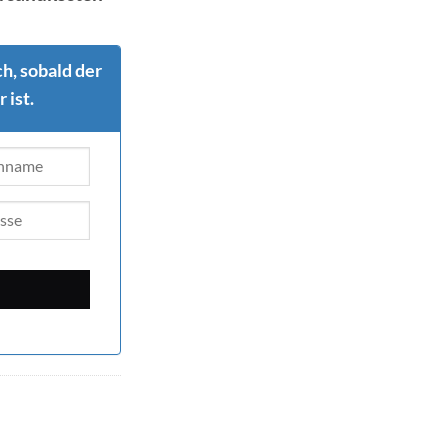
h, sobald der
 ist.