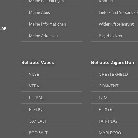
Meine Bestellungen
Kontakt
Meine Abos
Liefer- und Versandko
Meine Informationen
Widerrufsbelehrung
.DE
Meine Adressen
Blog/Lexikon
Beliebte
Vapes
Beliebte
Zigaretten
VUSE
CHESTERFIELD
VEEV
CONVENT
ELFBAR
L&M
ELFLIQ
ELIXYR
187 SALT
FAIR PLAY
POD SALT
MARLBORO