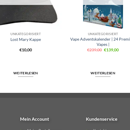
UNKATEGORISIERT
UNKATEGORISIERT
Vape Adventskalender | 24 Prem
Lost Mary Kappe
Vapes |
Ursprüngliche
Aktuel
€
10,00
€
239,00
€
139,00
Preis
Preis
war:
ist:
€239,00
€139,
WEITERLESEN
WEITERLESEN
Mein Account
Kundenservice