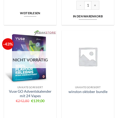
Vaporesso Vibe | Akkuträger 
WEITERLESEN
IN DEN WARENKORB
-43%
NICHT VORRÄTIG
UNKATEGORISIERT
UNKATEGORISIERT
Vuse GO Adventskalender
winston oktober bundle
mit 24 Vapes
Ursprünglicher
Aktueller
€
242,80
€
139,00
Preis
Preis
war:
ist:
€242,80
€139,00.