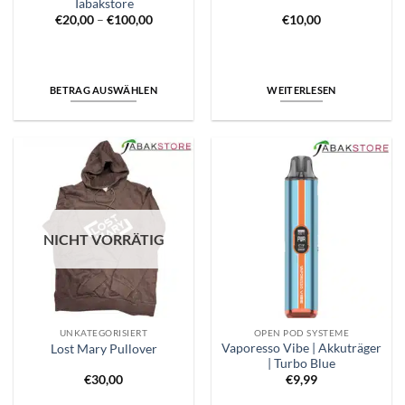
Tabakstore
Price
€
20,00
–
€
100,00
€
10,00
range:
€20,00
through
€100,00
BETRAG AUSWÄHLEN
WEITERLESEN
NICHT VORRÄTIG
UNKATEGORISIERT
OPEN POD SYSTEME
Vaporesso Vibe | Akkuträger
Lost Mary Pullover
| Turbo Blue
€
30,00
€
9,99