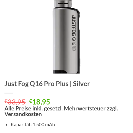
Just Fog Q16 Pro Plus | Silver
Ursprünglicher
Aktueller
33,95
18,95
€
€
Preis
Preis
Alle Preise inkl. gesetzl. Mehrwertsteuer zzgl.
Versandkosten
war:
ist:
€33,95
€18,95.
Kapazität: 1.500 mAh