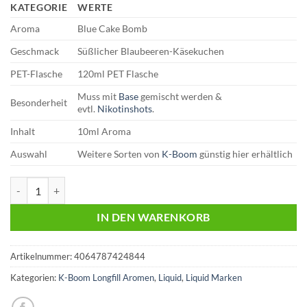
KATEGORIE
WERTE
Aroma
Blue Cake Bomb
Geschmack
Süßlicher Blaubeeren-Käsekuchen
PET-Flasche
120ml PET Flasche
Muss mit
Base
gemischt werden &
Besonderheit
evtl.
Nikotinshots
.
Inhalt
10ml Aroma
Auswahl
Weitere Sorten von
K-Boom
günstig hier erhältlich
K-Boom Longfill | Blue Cake Bomb | 10ml Aroma Menge
IN DEN WARENKORB
Artikelnummer:
4064787424844
Kategorien:
K-Boom Longfill Aromen
,
Liquid
,
Liquid Marken