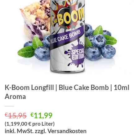
K-Boom Longfill | Blue Cake Bomb | 10ml
Aroma
Ursprünglicher
Aktueller
15,95
11,99
€
€
Preis
Preis
(1,199,00 € pro Liter)
war:
ist:
inkl. MwSt. zzgl. Versandkosten
€15,95
€11,99.