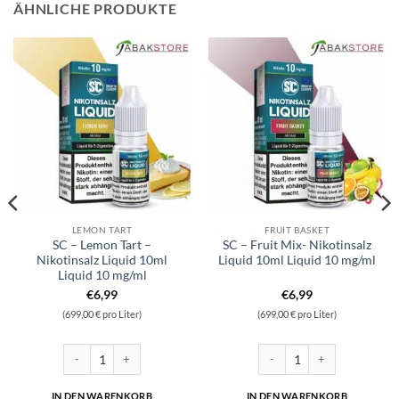
ÄHNLICHE PRODUKTE
LEMON TART
FRUIT BASKET
SC – Lemon Tart –
SC – Fruit Mix- Nikotinsalz
Nikotinsalz Liquid 10ml
Liquid 10ml Liquid 10 mg/ml
Liquid 10 mg/ml
€
6,99
€
6,99
(699,00 € pro Liter)
(699,00 € pro Liter)
z Liquid 10ml Liquid 10 mg/ml Menge
SC - Lemon Tart - Nikotinsalz Liquid 10ml Liquid 10 mg/ml Menge
SC - Fruit Mix- Nikotinsalz L
IN DEN WARENKORB
IN DEN WARENKORB