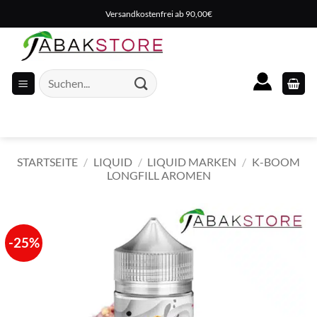
Zum
Versandkostenfrei ab 90,00€
Inhalt
springen
Suche
nach:
STARTSEITE
/
LIQUID
/
LIQUID MARKEN
/
K-BOOM
LONGFILL AROMEN
-25%