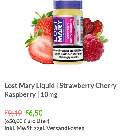
Lost Mary Liquid | Strawberry Cherry
Raspberry | 10mg
Ursprünglicher
Aktueller
9,49
6,50
€
€
Preis
Preis
(650,00 € pro Liter)
war:
ist:
inkl. MwSt. zzgl. Versandkosten
€9,49
€6,50.