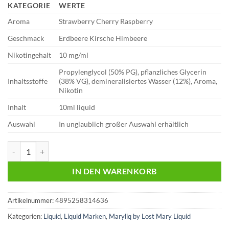
KATEGORIE
WERTE
Aroma
Strawberry Cherry Raspberry
Geschmack
Erdbeere Kirsche Himbeere
Nikotingehalt
10 mg/ml
Propylenglycol (50% PG), pflanzliches Glycerin
Inhaltsstoffe
(38% VG), demineralisiertes Wasser (12%), Aroma,
Nikotin
Inhalt
10ml liquid
Auswahl
In unglaublich großer Auswahl erhältlich
Lost Mary Liquid | Strawberry Cherry Raspberry | 10mg Menge
IN DEN WARENKORB
Artikelnummer:
4895258314636
Kategorien:
Liquid
,
Liquid Marken
,
Maryliq by Lost Mary Liquid