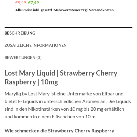
Ursprünglicher
Aktueller
€
9,49
€
7,49
Preis
Preis
war:
ist:
Alle Preise inkl. gesetzl. Mehrwertsteuer zzgl. Versandkosten
€9,49
€7,49.
BESCHREIBUNG
ZUSÄTZLICHE INFORMATIONEN
BEWERTUNGEN (0)
Lost Mary Liquid | Strawberry Cherry
Raspberry | 10mg
Maryliq by Lost Mary ist eine Untermarke von Elfbar und
bietet E-Liquids in unterschiedlichen Aromen an. Die Liquids
sind in den Nikotinstärken von 10 mg bis 20 mg erhältlich
und kommen in einem Fläschchen von 10 ml.
Wie schmecken die Strawberry Cherry Raspberry