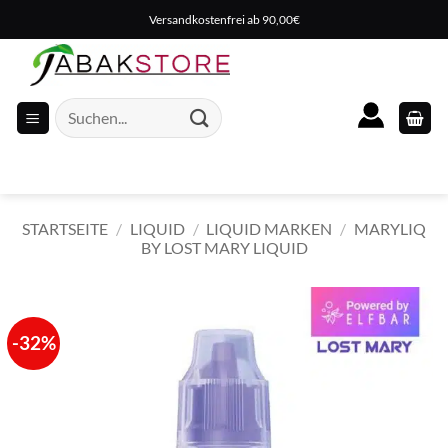
Zum
Versandkostenfrei ab 90,00€
Inhalt
springen
Suche
nach:
STARTSEITE
/
LIQUID
/
LIQUID MARKEN
/
MARYLIQ
BY LOST MARY LIQUID
-32%