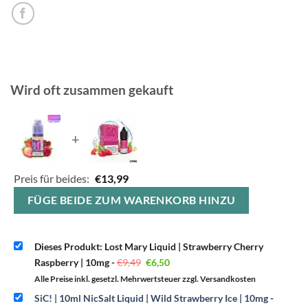
Wird oft zusammen gekauft
+
Preis für beides:
€
13,99
FÜGE BEIDE ZUM WARENKORB HINZU
Dieses Produkt: Lost Mary Liquid | Strawberry Cherry
Ursprünglicher
Aktueller
Raspberry | 10mg
-
€
9,49
€
6,50
Preis
Preis
war:
ist:
Alle Preise inkl. gesetzl. Mehrwertsteuer zzgl. Versandkosten
€9,49
€6,50.
SiC! | 10ml NicSalt Liquid | Wild Strawberry Ice | 10mg
-