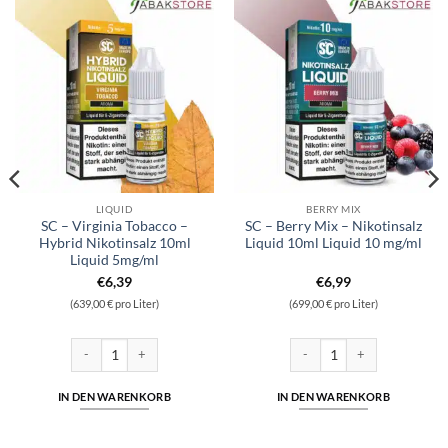
LIQUID
BERRY MIX
SC – Virginia Tobacco –
SC – Berry Mix – Nikotinsalz
Hybrid Nikotinsalz 10ml
Liquid 10ml Liquid 10 mg/ml
Liquid 5mg/ml
€
6,39
€
6,99
(639,00 € pro Liter)
(699,00 € pro Liter)
nge
insalz 10ml Liquid 5mg/ml Menge
SC - Virginia Tobacco - Hybrid Nikotinsalz 10ml Liquid 5mg/ml Menge
SC - Berry Mix - Nikotinsalz 
IN DEN WARENKORB
IN DEN WARENKORB