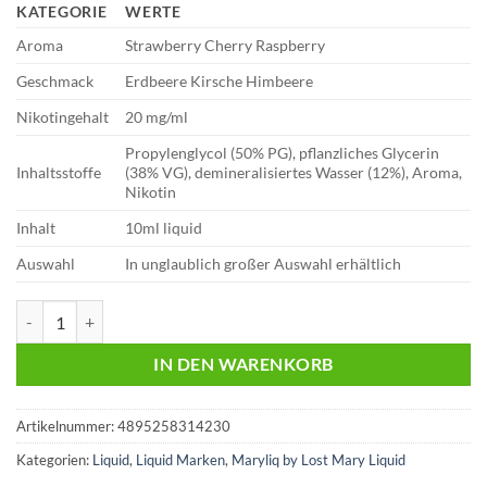
KATEGORIE
WERTE
Aroma
Strawberry Cherry Raspberry
Geschmack
Erdbeere Kirsche Himbeere
Nikotingehalt
20 mg/ml
Propylenglycol (50% PG), pflanzliches Glycerin
Inhaltsstoffe
(38% VG), demineralisiertes Wasser (12%), Aroma,
Nikotin
Inhalt
10ml liquid
Auswahl
In unglaublich großer Auswahl erhältlich
Lost Mary Liquid | Strawberry Cherry Raspberry | 20mg Menge
IN DEN WARENKORB
Artikelnummer:
4895258314230
Kategorien:
Liquid
,
Liquid Marken
,
Maryliq by Lost Mary Liquid