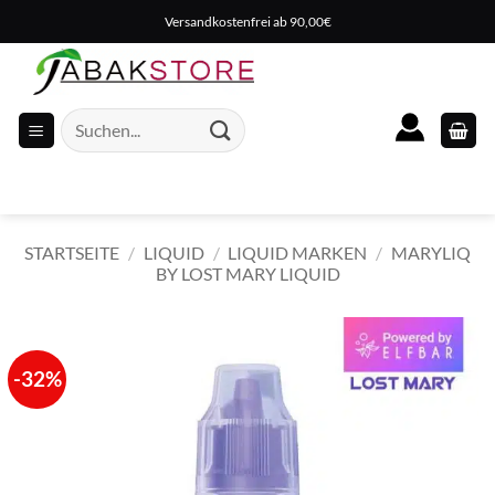
Zum
Versandkostenfrei ab 90,00€
Inhalt
springen
Suche
nach:
STARTSEITE
/
LIQUID
/
LIQUID MARKEN
/
MARYLIQ
BY LOST MARY LIQUID
-32%