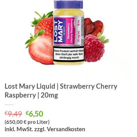
Lost Mary Liquid | Strawberry Cherry
Raspberry | 20mg
Ursprünglicher
Aktueller
9,49
6,50
€
€
Preis
Preis
(650,00 € pro Liter)
war:
ist:
inkl. MwSt. zzgl. Versandkosten
€9,49
€6,50.