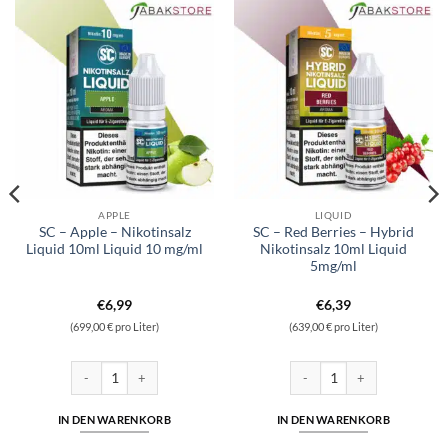
APPLE
LIQUID
SC – Apple – Nikotinsalz
SC – Red Berries – Hybrid
Liquid 10ml Liquid 10 mg/ml
Nikotinsalz 10ml Liquid
5mg/ml
€
6,99
€
6,39
(699,00 € pro Liter)
(639,00 € pro Liter)
ikotinsalz 10ml Liquid 5mg/ml Menge
SC - Apple - Nikotinsalz Liquid 10ml Liquid 10 mg/ml Menge
SC - Red Berries - Hybrid Nik
IN DEN WARENKORB
IN DEN WARENKORB