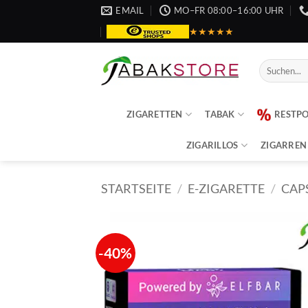
Zum
EMAIL
MO–FR 08:00–16:00 UHR
Inhalt
★★★★★
springen
Suche
nach:
ZIGARETTEN
TABAK
RESTP
ZIGARILLOS
ZIGARREN
STARTSEITE
/
E-ZIGARETTE
/
CAP
-40%