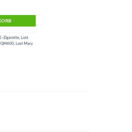
Liquid Pod | 20mg | 2er Pack Menge
KORB
E-Zigarette
,
Lost
y QM600
,
Lost Mary