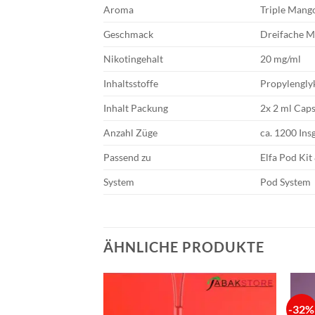
Aroma
Triple Mang
Geschmack
Dreifache Ma
Nikotingehalt
20 mg/ml
Inhaltsstoffe
Propylenglyk
Inhalt Packung
2x 2 ml Cap
Anzahl Züge
ca. 1200 In
Passend zu
Elfa Pod Ki
System
Pod System
ÄHNLICHE PRODUKTE
-32%