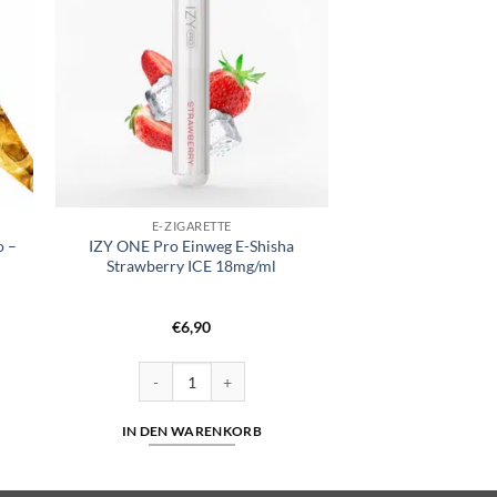
E-ZIGARETTE
o –
IZY ONE Pro Einweg E-Shisha
Strawberry ICE 18mg/ml
er
r
€
6,90
 Tobacco – 20mg/ml Menge
IZY ONE Pro Einweg E-Shisha Strawberry ICE 18mg/ml
IN DEN WARENKORB