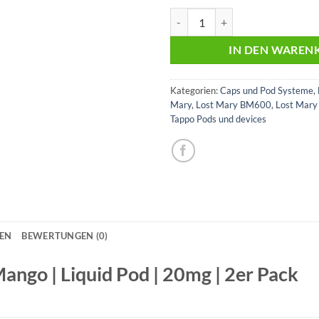
Lost Mary WAVI | Triple Mango | 
IN DEN WAREN
Kategorien:
Caps und Pod Systeme
,
Mary
,
Lost Mary BM600
,
Lost Mar
Tappo Pods und devices
NEN
BEWERTUNGEN (0)
ango | Liquid Pod | 20mg | 2er Pack