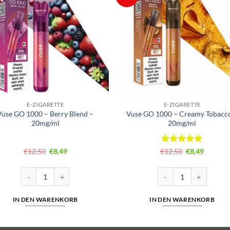
E-ZIGARETTE
E-ZIGARETTE
Vuse GO 1000 – Berry Blend –
Vuse GO 1000 – Creamy Tobacc
20mg/ml
20mg/ml
Ursprünglicher
Aktueller
Bewertet
Ursprünglich
Aktuelle
€
12,50
€
8,49
€
12,50
€
8,49
Preis
Preis
Preis
Preis
mit
5
von
war:
ist:
war:
ist:
5
€12,50
€8,49.
€12,50
€8,49.
 Cuatro Menge
Vuse GO 1000 – Berry Blend – 20mg/ml Menge
Vuse GO 1000 – Creamy
IN DEN WARENKORB
IN DEN WARENKORB