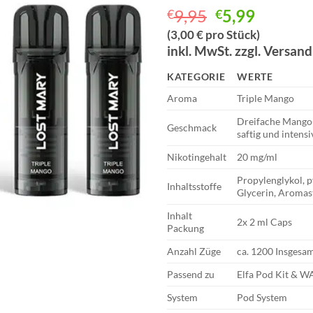
Ursprünglich
Aktuell
9,95
5,99
€
€
Preis
Preis
(3,00 € pro Stück)
war:
ist:
inkl. MwSt. zzgl. Versan
€9,95
€5,99.
KATEGORIE
WERTE
Aroma
Triple Mango
Dreifache Mango
Geschmack
saftig und intensi
Nikotingehalt
20 mg/ml
Propylenglykol, p
Inhaltsstoffe
Glycerin, Aromas
Inhalt
2x 2 ml Caps
Packung
Anzahl Züge
ca. 1200 Insgesa
Passend zu
Elfa Pod Kit & W
System
Pod System