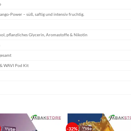
o
ngo-Power – süß, saftig und intensiv fruchtig.
ol, pflanzliches Glycerin, Aromastoffe & Nikotin
s
sgesamt
t & WAVI Pod Kit
-32%