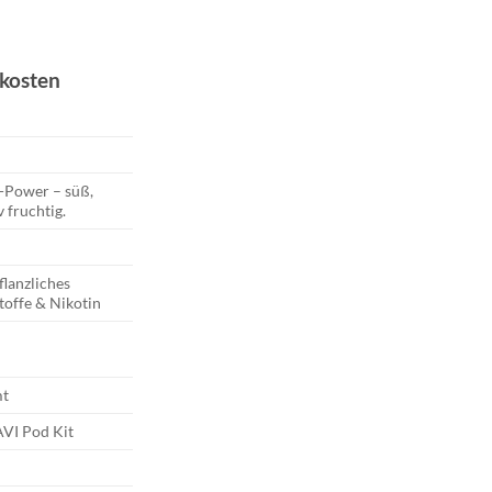
er
er
dkosten
-Power – süß,
v fruchtig.
flanzliches
toffe & Nikotin
mt
AVI Pod Kit