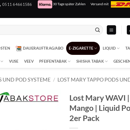
30 Tage später Zahlen
Versand mit
0511 64661586
OSTEN
DAUERAUFTRAG/ABO
E-ZIGARETTE
LIQUID
T
VUSE
VEEV
PFEIFENTABAK
SHISHA TABAK
GESCHE
S UND POD SYSTEME
/
LOST MARY TAPPO PODS UND
Lost Mary WAVI | 
Mango | Liquid Po
2er Pack