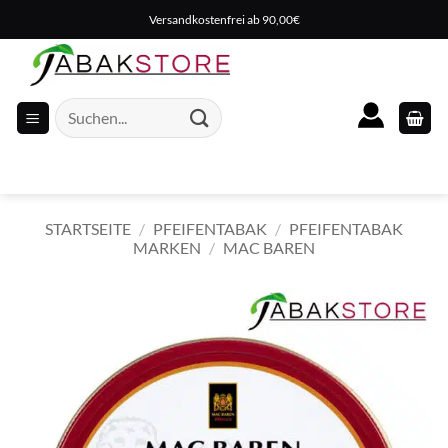
Zum
Versandkostenfrei ab 90,00€
Inhalt
springen
Suche
nach:
STARTSEITE
/
PFEIFENTABAK
/
PFEIFENTABAK
MARKEN
/
MAC BAREN