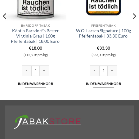
BARSDORF TABAK
PFEIFENTABAK
Käpt’n Barsdorf’s Bester
W.O. Larsen Signature | 100g
Virginia Grau | 160g
Pfeifentabak | 33,30 Euro
Pfeifentabak | 18,00 Euro
€
18,00
€
33,30
(112,50 € pro kg)
(333,00 € pro kg)
erry Red | 160g Pfeifentabak | 18,00 Euro Menge
Käpt'n Barsdorf's Bester Virginia Grau | 160g Pfeifentabak | 18,00 Eu
W.O. Larsen Signature | 100g
IN DEN WARENKORB
IN DEN WARENKORB