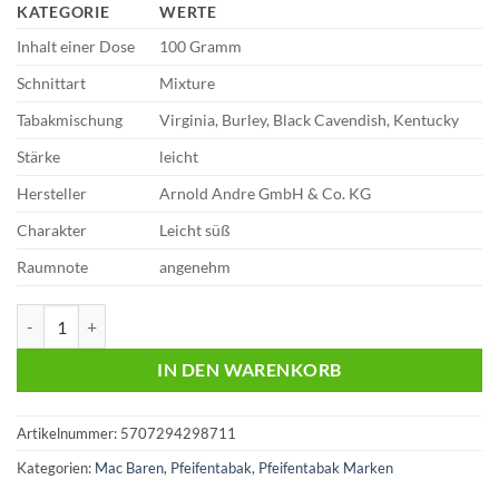
KATEGORIE
WERTE
Inhalt einer Dose
100 Gramm
Schnittart
Mixture
Tabakmischung
Virginia, Burley, Black Cavendish, Kentucky
Stärke
leicht
Hersteller
Arnold Andre GmbH & Co. KG
Charakter
Leicht süß
Raumnote
angenehm
Mac Baren | Mixture | 100g Dose | 25,30 Euro Menge
IN DEN WARENKORB
Artikelnummer:
5707294298711
Kategorien:
Mac Baren
,
Pfeifentabak
,
Pfeifentabak Marken