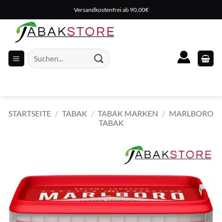
Zum
Versandkostenfrei ab 90,00€
Inhalt
springen
Suche
nach:
STARTSEITE
/
TABAK
/
TABAK MARKEN
/
MARLBORO
TABAK