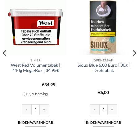
EIMER
DREHTABAK
West Red Volumentabak |
Sioux Blue 6,00 Euro | 30g |
110g Mega-Box | 34,95€
Drehtabak
€
34,95
€
6,00
(303,91 € pro kg)
Zigarettentabak & Drehtabak Menge
West Red Volumentabak | 110g Mega-Box | 34,95€ Menge
Sioux Blue 6,00 Euro | 30g | 
IN DEN WARENKORB
IN DEN WARENKORB