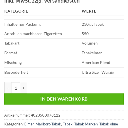
inkl. MwSt. zzgl. Versandkosten
Kundenbewertung
KATEGORIE
WERTE
Inhalt einer Packung
230gr. Tabak
Anzahl an machbaren Zigaretten
550
Tabakart
Volumen
Format
Tabakeimer
Mischung
American Blend
Besonderheit
Ultra Size | Würzig
Marlboro Crafted Red 49,95 Euro | 230g Volumentabak Menge
IN DEN WARENKORB
Artikelnummer:
4023500078122
Kategorien:
Eimer
,
Marlboro Tabak
,
Tabak
,
Tabak Marken
,
Tabak ohne