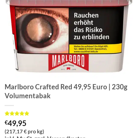
Marlboro Crafted Red 49,95 Euro | 230g
Volumentabak
Bewertet
1
49,95
€
mit
5
von
5, basierend
(217,17 € pro kg)
auf