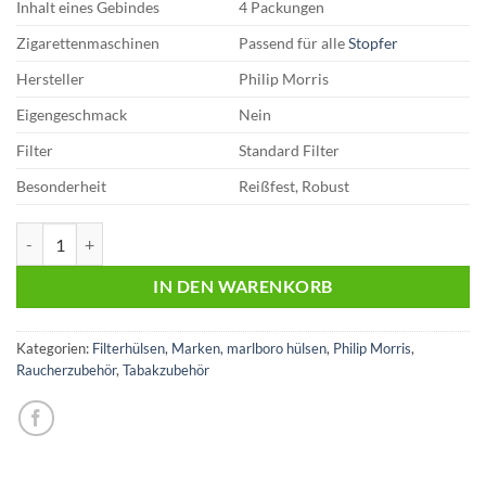
Inhalt eines Gebindes
4 Packungen
Zigarettenmaschinen
Passend für alle
Stopfer
Hersteller
Philip Morris
Eigengeschmack
Nein
Filter
Standard Filter
Besonderheit
Reißfest, Robust
Marlboro Gold Extra | 250er Hülsen Menge
IN DEN WARENKORB
Kategorien:
Filterhülsen
,
Marken
,
marlboro hülsen
,
Philip Morris
,
Raucherzubehör
,
Tabakzubehör