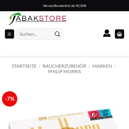
Zum
Versandkostenfrei ab 90,00€
Inhalt
springen
Suche
nach:
STARTSEITE
/
RAUCHERZUBEHÖR
/
MARKEN
/
PHILIP MORRIS
-7%