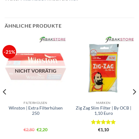
ÄHNLICHE PRODUKTE
-21%
NICHT VORRÄTIG
FILTERHÜLSEN
MARKEN
Winston | Extra Filterhülsen
Zig Zag Slim Filter | By OCB |
250
1,10 Euro
Ursprünglicher
Aktueller
Bewertet
€
2,80
€
2,20
€
1,10
Preis
Preis
mit
5
von
war:
ist: