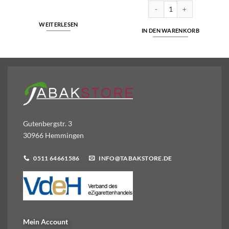
5
€2,80
€2,20.
Menge
Zig Zag Slim Filter | By OCB |
WEITERLESEN
IN DEN WARENKORB
Gutenbergstr. 3
30966 Hemmingen
0511 64661586
INFO@TABAKSTORE.DE
Mein Account