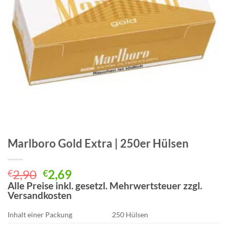
Marlboro Gold Extra | 250er Hülsen
Ursprünglicher
Aktueller
2,90
2,69
€
€
Preis
Preis
Alle Preise inkl. gesetzl. Mehrwertsteuer zzgl.
Versandkosten
war:
ist:
€2,90
€2,69.
Inhalt einer Packung
250 Hülsen