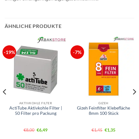
ÄHNLICHE PRODUKTE
-19%
-7%
AKTIVKOHLE FILTER
GIZEH
ActiTube Aktivkohle Filter |
Gizeh Feinfilter Klebefläche
50 Filter pro Packung
8mm 100 Stück
Ursprünglicher
Aktueller
Ursprünglicher
Aktueller
€
8,00
€
6,49
€
1,45
€
1,35
Preis
Preis
Preis
Preis
war:
ist:
war:
ist: