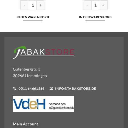
€8,00
€6,49.
€1,45
€1,35.
ActiTube Aktivkohle Filter | 50 Filter pro Packung Menge
Gizeh Feinfilter Klebefläche
IN DEN WARENKORB
IN DEN WARENKORB
Gutenbergstr. 3
30966 Hemmingen
0511 64661586
INFO@TABAKSTORE.DE
Mein Account