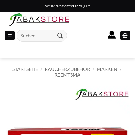
Zum
Versandkostenfrei ab 90,00€
Inhalt
springen
Suche
nach:
STARTSEITE
/
RAUCHERZUBEHÖR
/
MARKEN
/
REEMTSMA