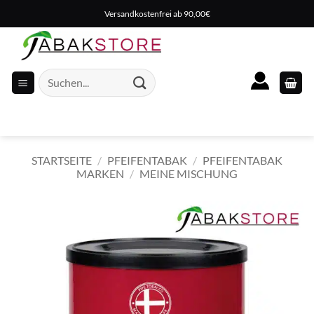
Zum
Versandkostenfrei ab 90,00€
Inhalt
springen
Suche
nach:
STARTSEITE
/
PFEIFENTABAK
/
PFEIFENTABAK
MARKEN
/
MEINE MISCHUNG