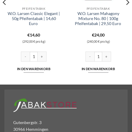
PFEIFENTABAK
PFEIFENTABAK
W.O. Larsen Classic Elegant |
W.O. Larsen Mahagony
50g Pfeifentabak | 14,60
Mixture No. 80 | 100g
Euro
Pfeifentabak | 29,50 Euro
€
14,60
€
24,00
(292,00 € pro kg)
(240,00 € pro kg)
W.O. Larsen Classic Elegant | 50g Pfeifentabak | 14,60 Euro Menge
W.O. Larsen Mahagony Mixture
IN DEN WARENKORB
IN DEN WARENKORB
Gutenbergstr. 3
30966 Hemmingen