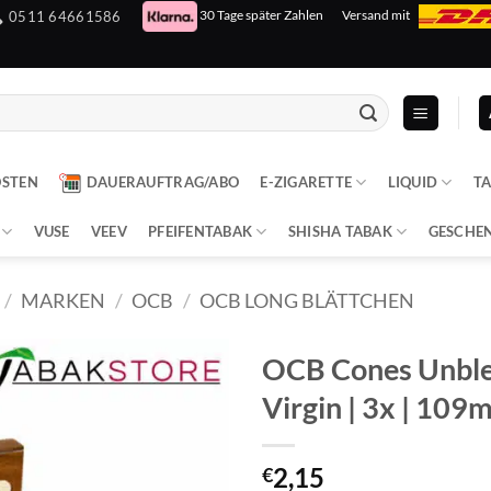
30 Tage später Zahlen
Versand mit
0511 64661586
OSTEN
DAUERAUFTRAG/ABO
E-ZIGARETTE
LIQUID
T
VUSE
VEEV
PFEIFENTABAK
SHISHA TABAK
GESCHE
/
MARKEN
/
OCB
/
OCB LONG BLÄTTCHEN
OCB Cones Unbl
Virgin | 3x | 10
2,15
€