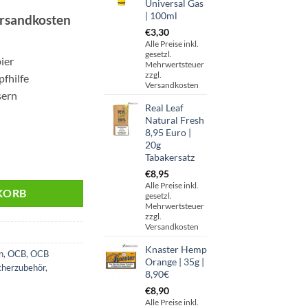
Universal Gas
| 100ml
ersandkosten
€
3,30
Alle Preise inkl.
gesetzl.
ier
Mehrwertsteuer
zzgl.
pfhilfe
Versandkosten
sern
Real Leaf
Natural Fresh
8,95 Euro |
20g
Tabakersatz
3x | 109mm Menge
€
8,95
Alle Preise inkl.
KORB
gesetzl.
Mehrwertsteuer
zzgl.
Versandkosten
Knaster Hemp
n
,
OCB
,
OCB
Orange | 35g |
cherzubehör
,
8,90€
€
8,90
Alle Preise inkl.