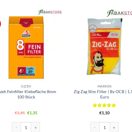
GIZEH
MARKEN
zeh Feinfilter Klebefläche 8mm
Zig Zag Slim Filter | By OCB | 1,
100 Stück
Euro
Ursprünglicher
Aktueller
Bewertet
€
1,45
€
1,35
€
1,10
Preis
Preis
mit
5
von
war:
ist:
5
€1,45
€1,35.
Gizeh Feinfilter Klebefläche 8mm 100 Stück Menge
Zig Zag Slim Filter | By