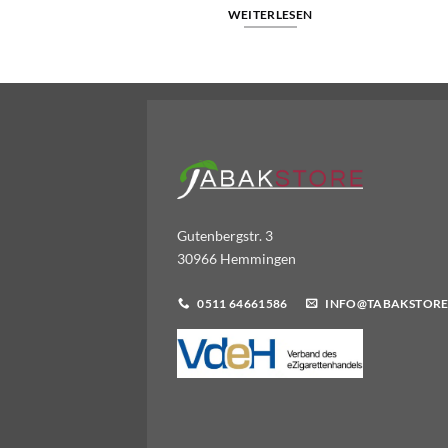
WEITERLESEN
WARENKORB
Gutenbergstr. 3
30966 Hemmingen
0511 64661586
INFO@TABAKSTORE