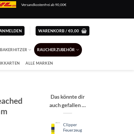
Versandkostenfrei ab 90,00€
ANMELDEN
WARENKORB /
€
0,00
ABAKERHITZER
RAUCHERZUBEHÖR
NKKARTEN
ALLE MARKEN
Das könnte dir
eached
auch gefallen …
9mm
Clipper
Feuerzeug