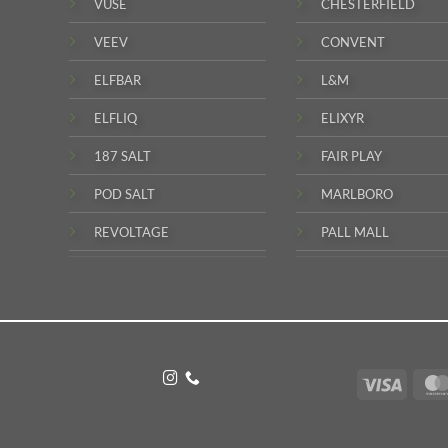
VUSE
CHESTERFIELD
VEEV
CONVENT
ELFBAR
L&M
ELFLIQ
ELIXYR
187 SALT
FAIR PLAY
POD SALT
MARLBORO
REVOLTAGE
PALL MALL
Visa