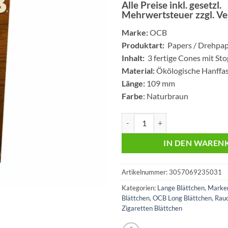
Alle Preise inkl. gesetzl.
Mehrwertsteuer zzgl. V
Marke:
OCB
Produktart:
Papers / Drehpap
Inhalt:
3 fertige Cones mit Sto
Material:
Ökölogische Hanffa
Länge:
109 mm
Farbe
: Naturbraun
OCB Cones Unbleached Virgin | 
IN DEN WAREN
Artikelnummer:
3057069235031
Kategorien:
Lange Blättchen
,
Marke
Blättchen
,
OCB Long Blättchen
,
Rau
Zigaretten Blättchen