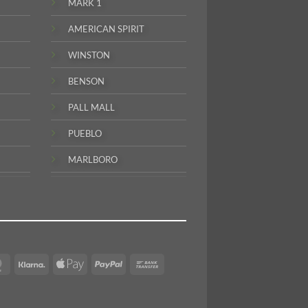
MARK 1
AMERICAN SPIRIT
WINSTON
BENSON
PALL MALL
PUEBLO
MARLBORO
MasterCard
Klarna
Apple
PayPal
Bank
Pay
Transfer