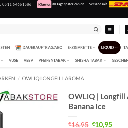
30 Tage später Zahlen
Versand mit
0511 64661586
OSTEN
DAUERAUFTRAG/ABO
E-ZIGARETTE
LIQUID
T
VUSE
VEEV
PFEIFENTABAK
SHISHA TABAK
GESCHE
ARKEN
/
OWLIQ LONGFILL AROMA
OWLIQ | Longfill
Banana Ice
Ursprüngli
Aktu
16,95
10,95
€
€