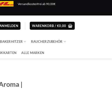
Versandkostenfrei ab 90,00€
ANMELDEN
WARENKORB /
€
0,00
ABAKERHITZER
RAUCHERZUBEHÖR
NKKARTEN
ALLE MARKEN
 Aroma |
cher
eller