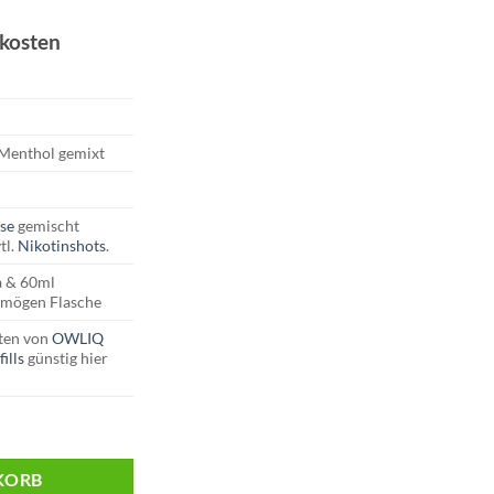
dkosten
95.
Menthol gemixt
se
gemischt
tl.
Nikotinshots
.
 & 60ml
rmögen Flasche
ten von
OWLIQ
ills
günstig hier
 Ice Menge
KORB