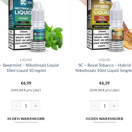
LIQUID
LIQUID
– Spearmint – Nikotinsalz Liquid
SC – Royal Tobacco – Hybrid
10ml Liquid 10 mg/ml
Nikotinsalz 10ml Liquid 5mg/m
€
6,99
€
6,39
(699,00 € pro Liter)
(639,00 € pro Liter)
Gold) Menge
lz 10ml Liquid 5mg/ml Menge
SC - Spearmint - Nikotinsalz Liquid 10ml Liquid 10 mg/ml Menge
SC - Royal Tobacco - Hy
IN DEN WARENKORB
IN DEN WARENKORB