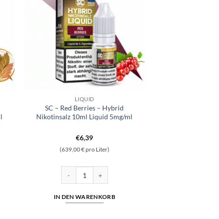
LIQUID
SC – Red Berries – Hybrid
l
Nikotinsalz 10ml Liquid 5mg/ml
€
6,39
(639,00 € pro Liter)
brid Nikotinsalz 10ml Liquid 5mg/ml Menge
SC - Red Berries - Hybrid Nikotinsalz 10ml Liquid 5m
IN DEN WARENKORB