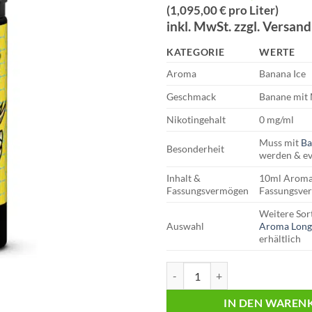
Preis
Preis
(1,095,00 € pro Liter)
war:
ist:
inkl. MwSt. zzgl. Versan
€16,95
€10,
KATEGORIE
WERTE
Aroma
Banana Ice
Geschmack
Banane mit 
Nikotingehalt
0 mg/ml
Muss mit
Ba
Besonderheit
werden & ev
Inhalt &
10ml Aroma
Fassungsvermögen
Fassungsve
Weitere Sor
Auswahl
Aroma Longf
erhältlich
OWLIQ | Longfill Aroma | Banana
IN DEN WAREN