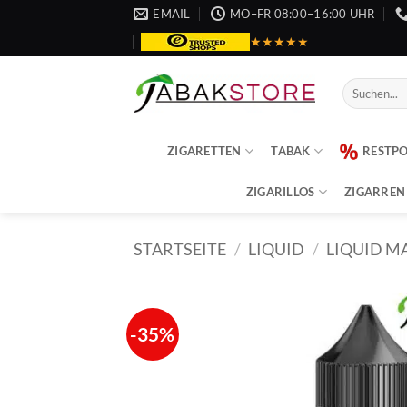
Zum
EMAIL
MO–FR 08:00–16:00 UHR
Inhalt
★★★★★
springen
Suche
nach:
ZIGARETTEN
TABAK
RESTP
ZIGARILLOS
ZIGARREN
STARTSEITE
/
LIQUID
/
LIQUID M
-35%