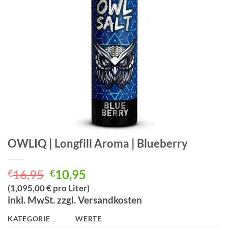
OWLIQ | Longfill Aroma | Blueberry
Ursprünglicher
Aktueller
16,95
10,95
€
€
Preis
Preis
(1,095,00 € pro Liter)
war:
ist:
inkl. MwSt. zzgl. Versandkosten
€16,95
€10,95.
KATEGORIE
WERTE