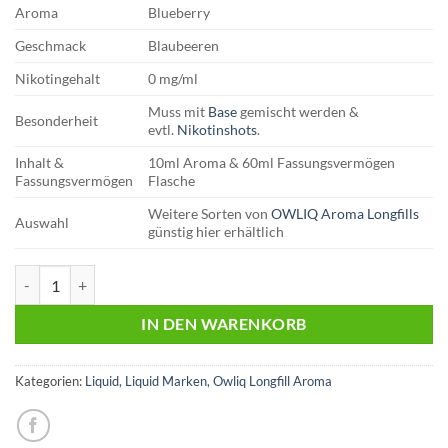
Aroma
Blueberry
Geschmack
Blaubeeren
Nikotingehalt
0 mg/ml
Muss mit
Base
gemischt werden &
Besonderheit
evtl.
Nikotinshots
.
Inhalt &
10ml Aroma & 60ml Fassungsvermögen
Fassungsvermögen
Flasche
Weitere Sorten von
OWLIQ Aroma Longfills
Auswahl
günstig hier erhältlich
OWLIQ | Longfill Aroma | Blueberry Menge
IN DEN WARENKORB
Kategorien:
Liquid
,
Liquid Marken
,
Owliq Longfill Aroma