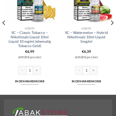
LIQUID
LIQUID
SC – Classic Tobacco –
SC – Watermelon – Hybrid
Nikotinsalz Liquid 10ml
Nikotinsalz 10ml Liquid
Liquid 10 mg/ml (ehemalig
5mg/ml
Tobacco Gold)
€
6,99
€
6,39
(699,00 € pro Liter)
(639,00 € pro Liter)
salz Liquid 10ml Liquid 10 mg/ml Menge
SC - Classic Tobacco - Nikotinsalz Liquid 10ml Liquid 10 mg/ml (ehemal
SC - Watermelon - Hybrid Nik
IN DEN WARENKORB
IN DEN WARENKORB