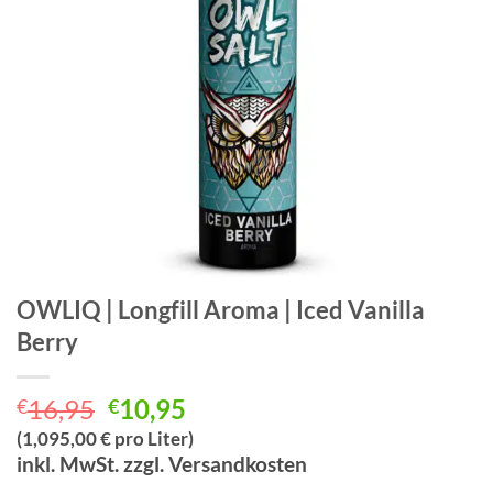
OWLIQ | Longfill Aroma | Iced Vanilla
Berry
Ursprünglicher
Aktueller
16,95
10,95
€
€
Preis
Preis
(1,095,00 € pro Liter)
war:
ist:
inkl. MwSt. zzgl. Versandkosten
€16,95
€10,95.