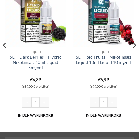
LIQUID
LIQUID
SC – Dark Berries – Hybrid
SC – Red Fruits – Nikotinsalz
Nikotinsalz 10ml Liquid
Liquid 10ml Liquid 10 mg/ml
5mg/ml
€
6,39
€
6,99
(639,00 € pro Liter)
(699,00 € pro Liter)
alig Tobacco Gold) Menge
ikotinsalz Liquid 10ml Liquid 10 mg/ml Menge
SC - Dark Berries - Hybrid Nikotinsalz 10ml Liquid 5mg/ml Menge
SC - Red Fruits - Nikotinsalz 
IN DEN WARENKORB
IN DEN WARENKORB