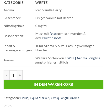
KATEGORIE
WERTE
Aroma
Iced Vanilla Berry
Geschmack
Eisiges Vanille mit Beeren
Nikotingehalt
0 mg/ml
Muss mit
Base
gemischt werden &
Besonderheit
evtl.
Nikotinshots
.
Inhalt &
10ml Aroma & 60ml Fassungsvermögen
Fassungsvermögen
Flasche
Weitere Sorten von
OWLIQ Aroma Longfills
Auswahl
günstig hier erhältlich
OWLIQ | Longfill Aroma | Iced Vanilla Berry Menge
IN DEN WARENKORB
Kategorien:
Liquid
,
Liquid Marken
,
Owliq Longfill Aroma