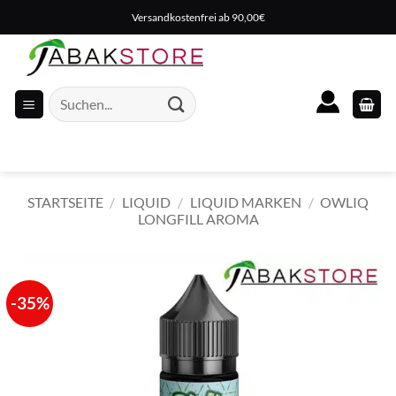
Zum
Versandkostenfrei ab 90,00€
Inhalt
springen
Suche
nach:
STARTSEITE
/
LIQUID
/
LIQUID MARKEN
/
OWLIQ
LONGFILL AROMA
-35%