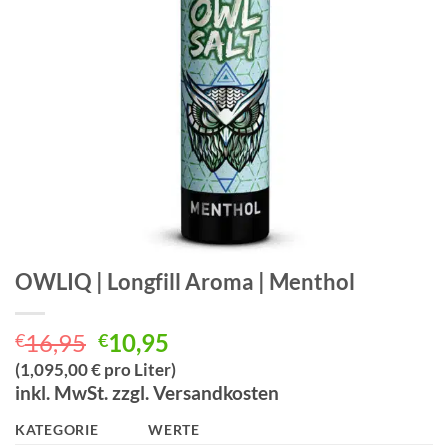
OWLIQ | Longfill Aroma | Menthol
Ursprünglicher
Aktueller
16,95
10,95
€
€
Preis
Preis
(1,095,00 € pro Liter)
war:
ist:
inkl. MwSt. zzgl. Versandkosten
€16,95
€10,95.
KATEGORIE
WERTE