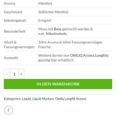
Aroma
Menthol
Geschmack
Süßlicher Menthol
Nikotingehalt
0 mg/ml
Muss mit
Base
gemischt werden &
Besonderheit
evtl.
Nikotinshots
.
Inhalt &
10ml Aroma & 60ml Fassungsvermögen
Fassungsvermögen
Flasche
Weitere Sorten von
OWLIQ Aroma Longfills
Auswahl
günstig hier erhältlich
OWLIQ | Longfill Aroma | Menthol Menge
IN DEN WARENKORB
Kategorien:
Liquid
,
Liquid Marken
,
Owliq Longfill Aroma