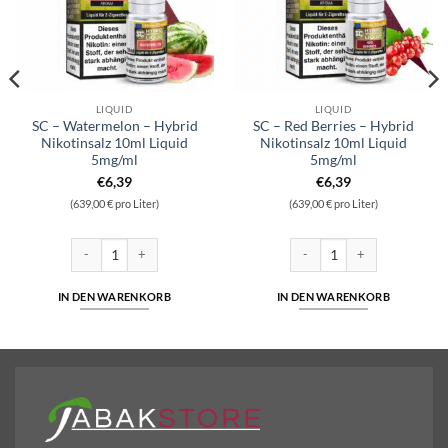
LIQUID
LIQUID
SC – Watermelon – Hybrid
SC – Red Berries – Hybrid
Nikotinsalz 10ml Liquid
Nikotinsalz 10ml Liquid
5mg/ml
5mg/ml
€
6,39
€
6,39
(639,00 € pro Liter)
(639,00 € pro Liter)
Nikotinsalz 10ml Liquid 5mg/ml Menge
SC - Watermelon - Hybrid Nikotinsalz 10ml Liquid 5mg/ml Menge
SC - Red Berries - Hybrid Nik
IN DEN WARENKORB
IN DEN WARENKORB