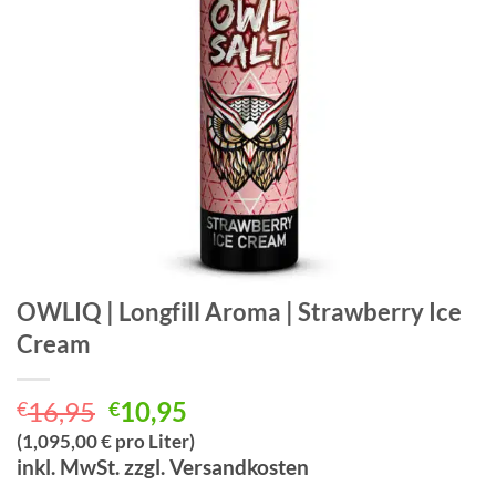
OWLIQ | Longfill Aroma | Strawberry Ice
Cream
Ursprünglicher
Aktueller
16,95
10,95
€
€
Preis
Preis
(1,095,00 € pro Liter)
war:
ist:
inkl. MwSt. zzgl. Versandkosten
€16,95
€10,95.