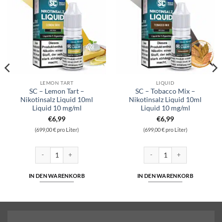
LEMON TART
LIQUID
SC – Lemon Tart –
SC – Tobacco Mix –
Nikotinsalz Liquid 10ml
Nikotinsalz Liquid 10ml
Liquid 10 mg/ml
Liquid 10 mg/ml
€
6,99
€
6,99
(699,00 € pro Liter)
(699,00 € pro Liter)
ikotinsalz 10ml Liquid 5mg/ml Menge
SC - Lemon Tart - Nikotinsalz Liquid 10ml Liquid 10 mg/ml Menge
SC - Tobacco Mix - Nikotinsal
IN DEN WARENKORB
IN DEN WARENKORB