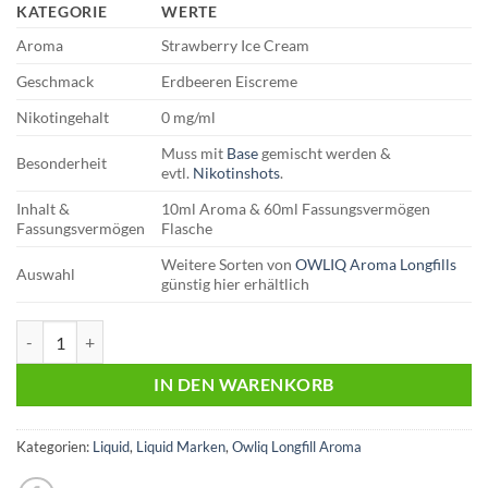
KATEGORIE
WERTE
Aroma
Strawberry Ice Cream
Geschmack
Erdbeeren Eiscreme
Nikotingehalt
0 mg/ml
Muss mit
Base
gemischt werden &
Besonderheit
evtl.
Nikotinshots
.
Inhalt &
10ml Aroma & 60ml Fassungsvermögen
Fassungsvermögen
Flasche
Weitere Sorten von
OWLIQ Aroma Longfills
Auswahl
günstig hier erhältlich
OWLIQ | Longfill Aroma | Strawberry Ice Cream Menge
IN DEN WARENKORB
Kategorien:
Liquid
,
Liquid Marken
,
Owliq Longfill Aroma