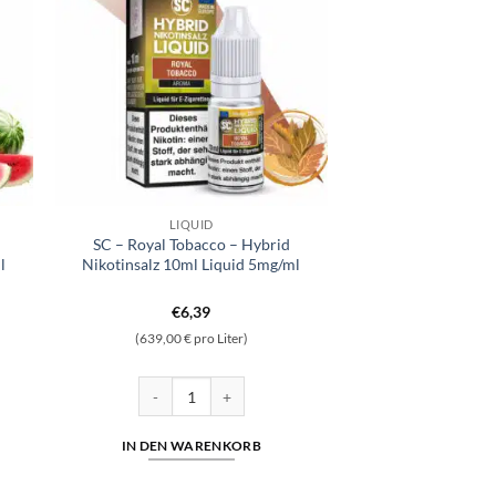
LIQUID
SC – Royal Tobacco – Hybrid
l
Nikotinsalz 10ml Liquid 5mg/ml
€
6,39
(639,00 € pro Liter)
id Nikotinsalz 10ml Liquid 5mg/ml Menge
SC - Royal Tobacco - Hybrid Nikotinsalz 10ml Liquid 
IN DEN WARENKORB