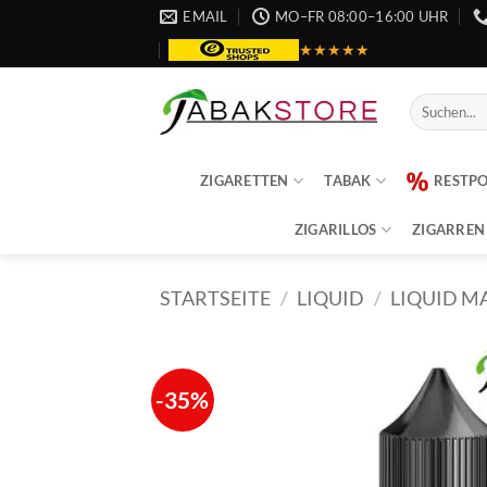
Zum
EMAIL
MO–FR 08:00–16:00 UHR
Inhalt
★★★★★
springen
Suche
nach:
ZIGARETTEN
TABAK
RESTP
ZIGARILLOS
ZIGARREN
STARTSEITE
/
LIQUID
/
LIQUID M
-35%