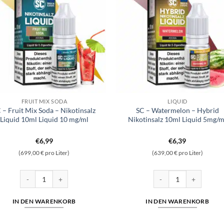
FRUIT MIX SODA
LIQUID
 – Fruit Mix Soda – Nikotinsalz
SC – Watermelon – Hybrid
Liquid 10ml Liquid 10 mg/ml
Nikotinsalz 10ml Liquid 5mg/m
€
6,99
€
6,39
(699,00 € pro Liter)
(639,00 € pro Liter)
 10ml Liquid 10 mg/ml Menge
SC - Fruit Mix Soda - Nikotinsalz Liquid 10ml Liquid 10 mg/ml Menge
SC - Watermelon - Hybr
IN DEN WARENKORB
IN DEN WARENKORB