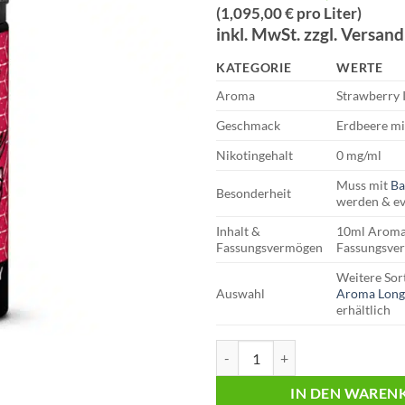
Preis
Preis
(1,095,00 € pro Liter)
war:
ist:
inkl. MwSt. zzgl. Versan
€16,95
€10,
KATEGORIE
WERTE
Aroma
Strawberry 
Geschmack
Erdbeere mi
Nikotingehalt
0 mg/ml
Muss mit
Ba
Besonderheit
werden & ev
Inhalt &
10ml Aroma
Fassungsvermögen
Fassungsve
Weitere Sor
Auswahl
Aroma Longf
erhältlich
OWLIQ | Longfill Aroma | Strawb
IN DEN WAREN