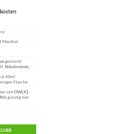
dkosten
95.
Ice
t Menthol
se
gemischt
tl.
Nikotinshots
.
 & 60ml
rmögen Flasche
ten von
OWLIQ
ills
günstig hier
erry Ice Menge
KORB