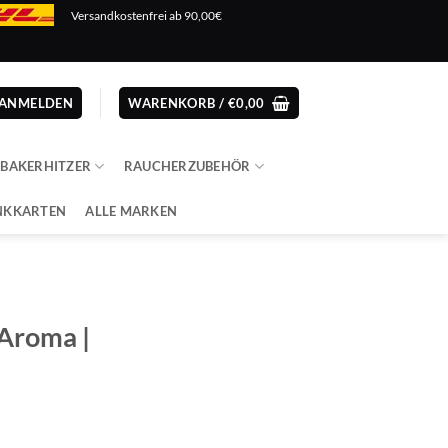
Versandkostenfrei ab 90,00€
ANMELDEN
WARENKORB /
€
0,00
ABAKERHITZER
RAUCHERZUBEHÖR
NKKARTEN
ALLE MARKEN
 Aroma |
cher
eller