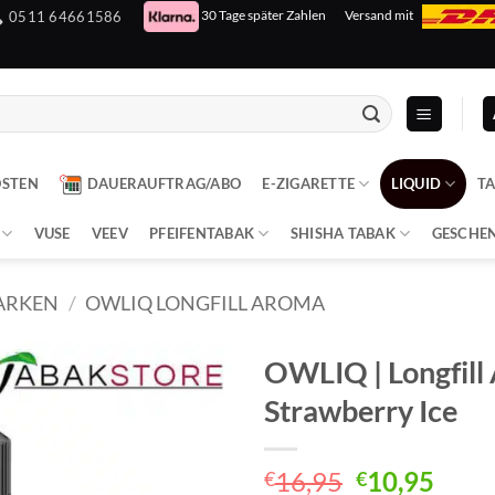
30 Tage später Zahlen
Versand mit
0511 64661586
OSTEN
DAUERAUFTRAG/ABO
E-ZIGARETTE
LIQUID
T
VUSE
VEEV
PFEIFENTABAK
SHISHA TABAK
GESCHE
ARKEN
/
OWLIQ LONGFILL AROMA
OWLIQ | Longfill
Strawberry Ice
Ursprüngli
Aktu
16,95
10,95
€
€